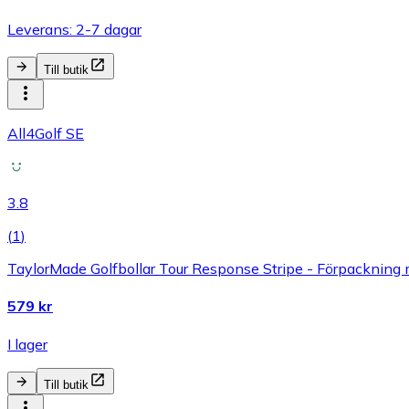
Leverans: 2-7 dagar
Till butik
All4Golf SE
3.8
(
1
)
TaylorMade Golfbollar Tour Response Stripe - Förpackning m
579 kr
I lager
Till butik