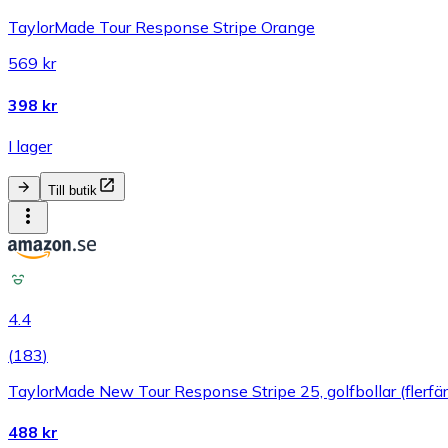
TaylorMade Tour Response Stripe Orange
569 kr
398 kr
I lager
Till butik
4.4
(
183
)
TaylorMade New Tour Response Stripe 25, golfbollar (flerfä
488 kr