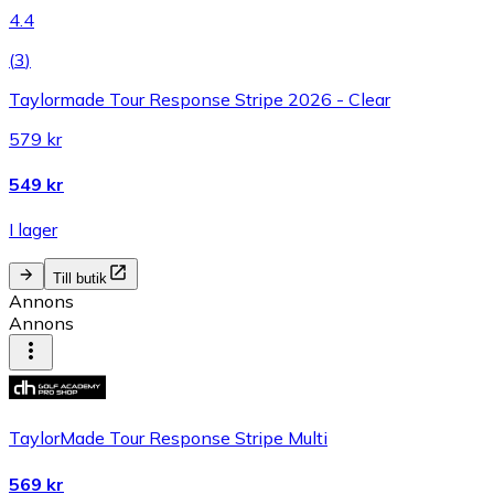
4.4
(
3
)
Taylormade Tour Response Stripe 2026 - Clear
579 kr
549 kr
I lager
Till butik
Annons
Annons
TaylorMade Tour Response Stripe Multi
569 kr