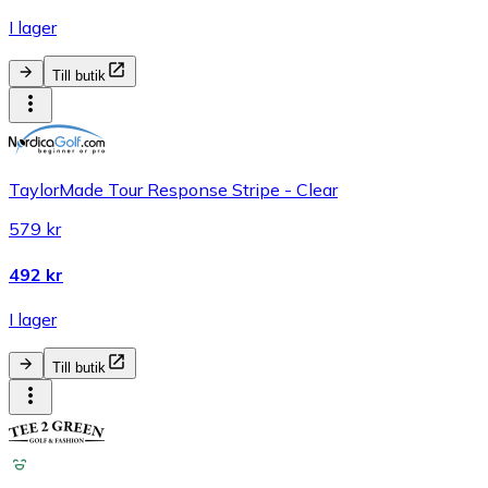
I lager
Till butik
TaylorMade Tour Response Stripe - Clear
579 kr
492 kr
I lager
Till butik