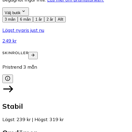
Välj butik
3 mån
6 mån
1 år
2 år
Allt
Lägst nypris just nu
249 kr
Pristrend
3
mån
Stabil
Lägst
:
239 kr
|
Högst
:
319 kr