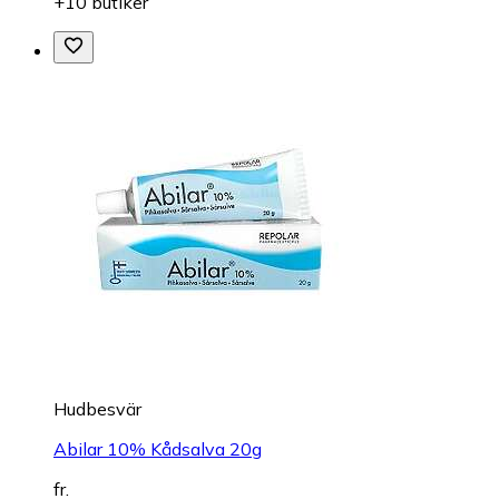
+10 butiker
Hudbesvär
Abilar 10% Kådsalva 20g
fr.