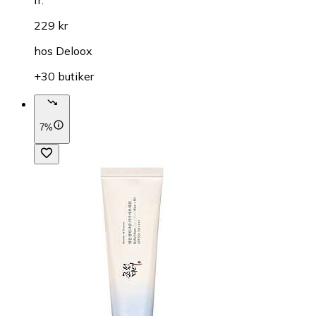
229 kr
hos
Deloox
+30 butiker
7%