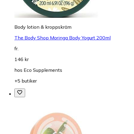
Body lotion & kroppskräm
The Body Shop Moringa Body Yogurt 200ml
fr.
146 kr
hos
Eco Supplements
+5 butiker