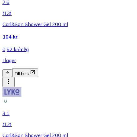
2.6
(
13
)
Carl&Son Shower Gel 200 ml
104 kr
0,52 kr/ml/g
I lager
Till butik
3.1
(
12
)
Carl&Son Shower Gel 200 ml