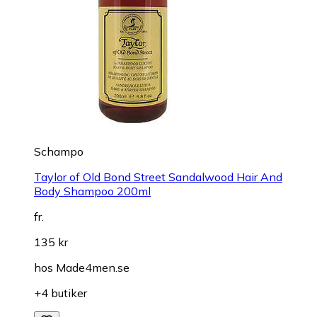
Schampo
Taylor of Old Bond Street Sandalwood Hair And
Body Shampoo 200ml
fr.
135 kr
hos
Made4men.se
+4 butiker