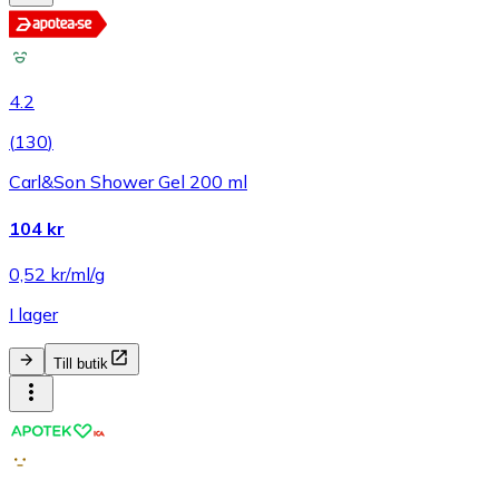
4.2
(
130
)
Carl&Son Shower Gel 200 ml
104 kr
0,52 kr/ml/g
I lager
Till butik