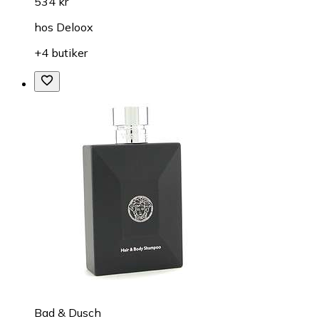
534 kr
hos
Deloox
+4 butiker
Bad & Dusch