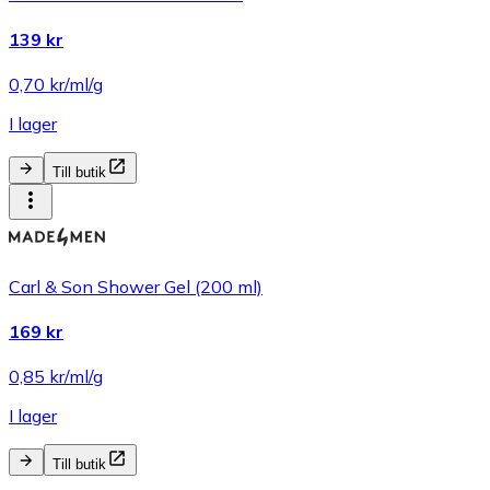
139 kr
0,70 kr/ml/g
I lager
Till butik
Carl & Son Shower Gel (200 ml)
169 kr
0,85 kr/ml/g
I lager
Till butik