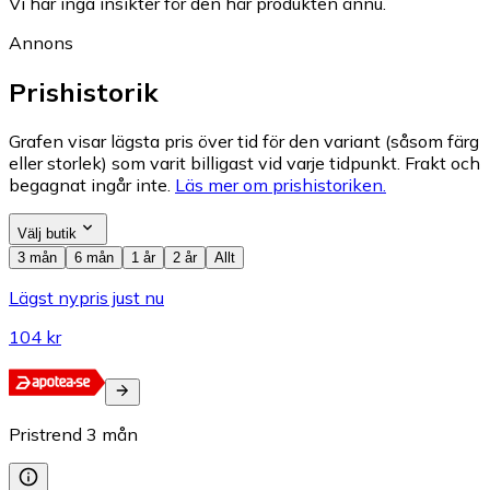
Vi har inga insikter för den här produkten ännu.
Annons
Prishistorik
Grafen visar lägsta pris över tid för den variant (såsom färg
eller storlek) som varit billigast vid varje tidpunkt. Frakt och
begagnat ingår inte.
Läs mer om prishistoriken.
Välj butik
3 mån
6 mån
1 år
2 år
Allt
Lägst nypris just nu
104 kr
Pristrend
3
mån