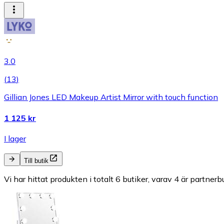
3.0
(
13
)
Gillian Jones LED Makeup Artist Mirror with touch function
1 125 kr
I lager
Till butik
Vi har hittat produkten i totalt 6 butiker, varav 4 är partnerbu