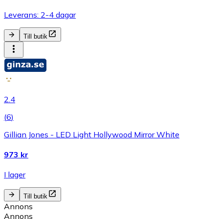
Leverans: 2-4 dagar
Till butik
2.4
(
6
)
Gillian Jones - LED Light Hollywood Mirror White
973 kr
I lager
Till butik
Annons
Annons