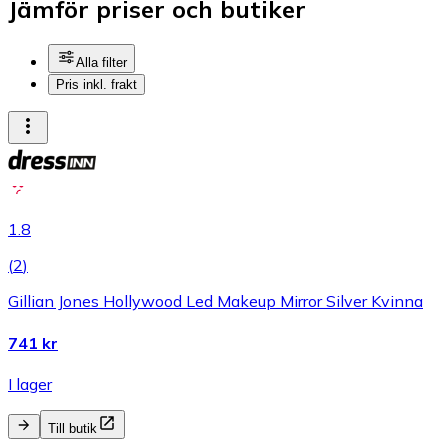
Jämför priser och butiker
Alla filter
Pris inkl. frakt
1.8
(
2
)
Gillian Jones Hollywood Led Makeup Mirror Silver Kvinna
741 kr
I lager
Till butik