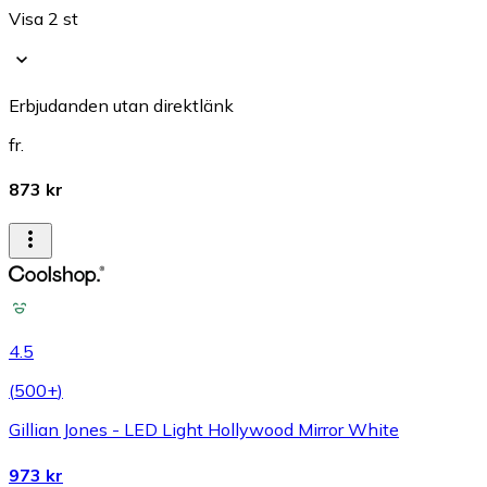
Visa 2 st
Erbjudanden utan direktlänk
fr.
873 kr
4.5
(
500+
)
Gillian Jones - LED Light Hollywood Mirror White
973 kr