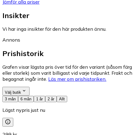
Jämför alla priser
Insikter
Vi har inga insikter för den här produkten ännu.
Annons
Prishistorik
Grafen visar lägsta pris över tid för den variant (såsom färg
eller storlek) som varit billigast vid varje tidpunkt. Frakt och
begagnat ingår inte.
Läs mer om prishistoriken.
Välj butik
3 mån
6 mån
1 år
2 år
Allt
Lägst nypris just nu
299 kr