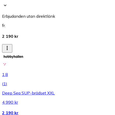
Erbjudanden utan direktlänk
fr.
2 190 kr
1.8
(
1
)
Deep Sea SUP-brädset XXL
4 990 kr
2 190 kr