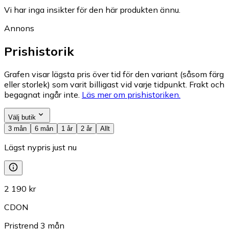
Vi har inga insikter för den här produkten ännu.
Annons
Prishistorik
Grafen visar lägsta pris över tid för den variant (såsom färg
eller storlek) som varit billigast vid varje tidpunkt. Frakt och
begagnat ingår inte.
Läs mer om prishistoriken.
Välj butik
3 mån
6 mån
1 år
2 år
Allt
Lägst nypris just nu
2 190 kr
CDON
Pristrend
3
mån