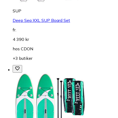
SUP
Deep Sea XXL SUP Board Set
fr.
4 390 kr
hos
CDON
+3 butiker