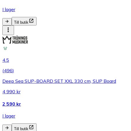
I lager
Till butik
4.5
(
496
)
Deep Sea SUP-BOARD SET XXL 330 cm, SUP Board
4 990 kr
2 590 kr
I lager
Till butik