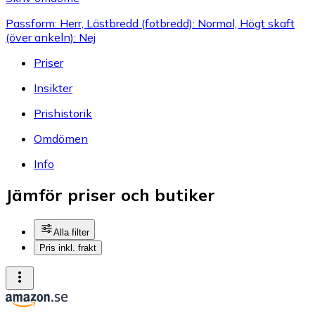
Passform: Herr, Lästbredd (fotbredd): Normal, Högt skaft
(över ankeln): Nej
Priser
Insikter
Prishistorik
Omdömen
Info
Jämför priser och butiker
Alla filter
Pris inkl. frakt