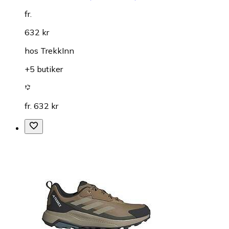
fr.
632 kr
hos
TrekkInn
+5 butiker
fr. 632 kr