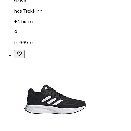
628 kr
hos
TrekkInn
+4 butiker
fr. 669 kr