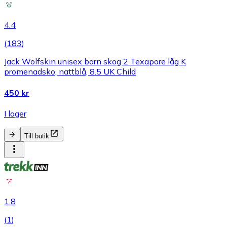
4.4
(
183
)
Jack Wolfskin unisex barn skog 2 Texapore låg K
promenadsko, nattblå, 8.5 UK Child
450 kr
I lager
Till butik
1.8
(
1
)