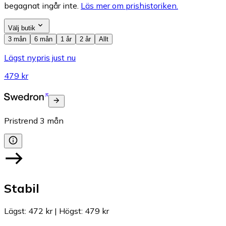
begagnat ingår inte.
Läs mer om prishistoriken.
Välj butik
3 mån
6 mån
1 år
2 år
Allt
Lägst nypris just nu
479 kr
Pristrend
3
mån
Stabil
Lägst
:
472 kr
|
Högst
:
479 kr