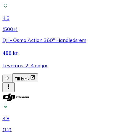
4.5
(
500+
)
DJI - Osmo Action 360° Handledsrem
489 kr
Leverans: 2-4 dagar
Till butik
4.8
(
12
)