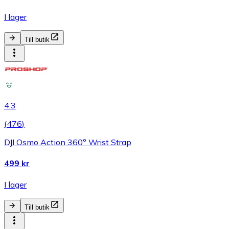
I lager
Till butik
4.3
(
476
)
DJI Osmo Action 360° Wrist Strap
499 kr
I lager
Till butik