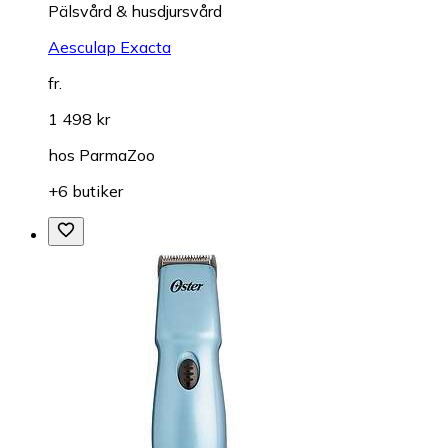
Pälsvård & husdjursvård
Aesculap Exacta
fr.
1 498 kr
hos
ParmaZoo
+6 butiker