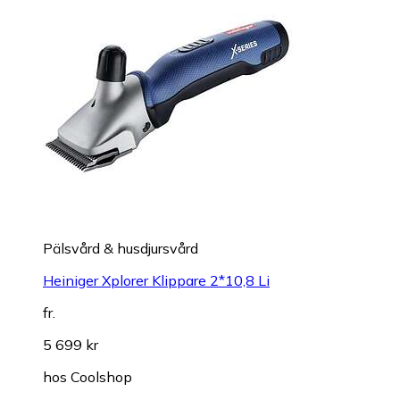
Pälsvård & husdjursvård
Heiniger Xplorer Klippare 2*10,8 Li
fr.
5 699 kr
hos
Coolshop