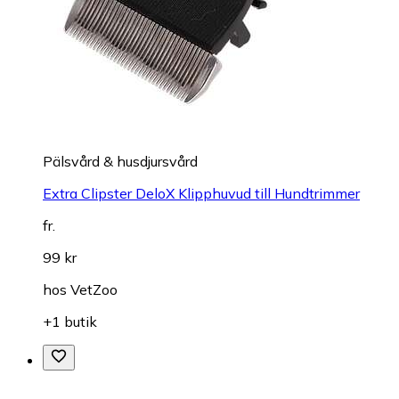
Pälsvård & husdjursvård
Extra Clipster DeloX Klipphuvud till Hundtrimmer
fr.
99 kr
hos
VetZoo
+1 butik