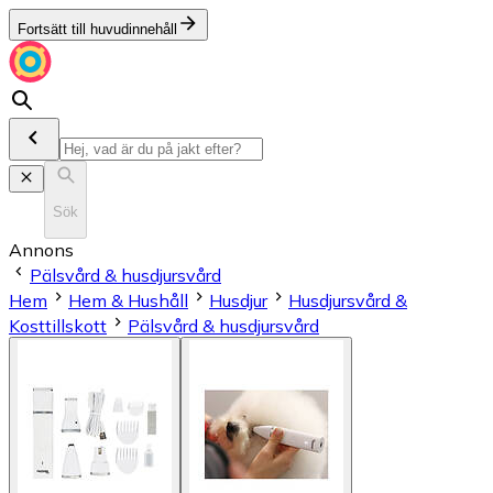
Fortsätt till huvudinnehåll
Sök
Annons
Pälsvård & husdjursvård
Hem
Hem & Hushåll
Husdjur
Husdjursvård &
Kosttillskott
Pälsvård & husdjursvård