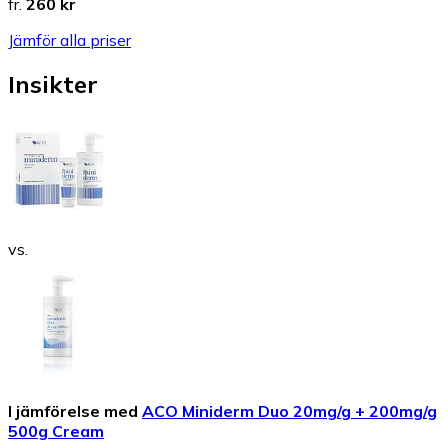
fr.
260 kr
Jämför alla priser
Insikter
vs.
I jämförelse med
ACO Miniderm Duo 20mg/g + 200mg/g
500g Cream