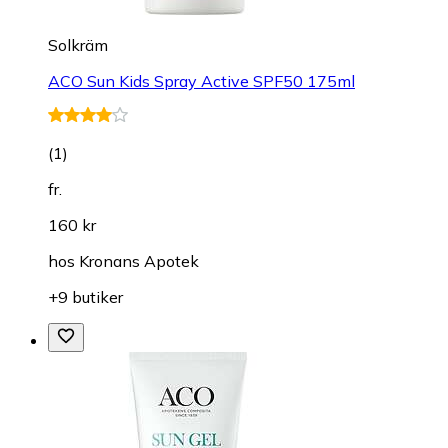
Solkräm
ACO Sun Kids Spray Active SPF50 175ml
(
1
)
fr.
160 kr
hos
Kronans Apotek
+9 butiker