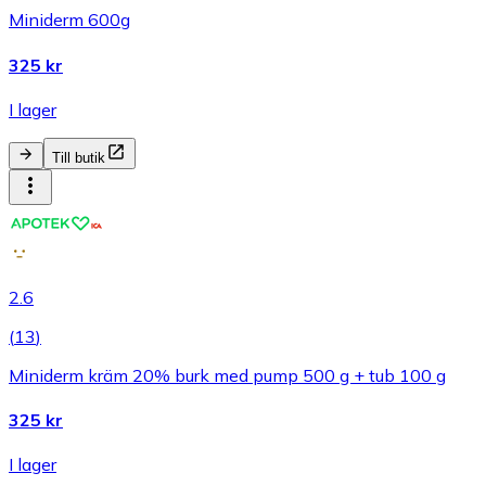
Miniderm 600g
325 kr
I lager
Till butik
2.6
(
13
)
Miniderm kräm 20% burk med pump 500 g + tub 100 g
325 kr
I lager