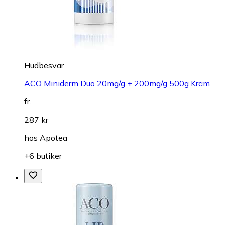
Hudbesvär
ACO Miniderm Duo 20mg/g + 200mg/g 500g Kräm
fr.
287 kr
hos
Apotea
+6 butiker