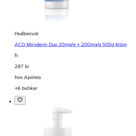
Hudbesvär
ACO Miniderm Duo 20mg/g + 200mg/g 500g Kräm
fr.
287 kr
hos
Apotea
+6 butiker