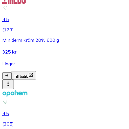
4.5
(
173
)
Miniderm Kräm 20% 600 g
325 kr
I lager
Till butik
4.5
(
305
)