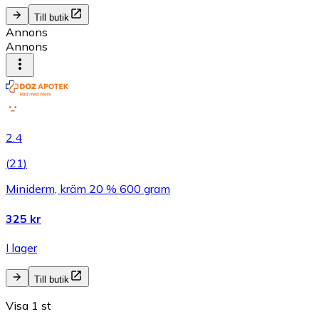
Till butik
Annons
Annons
2.4
(
21
)
Miniderm, kräm 20 % 600 gram
325 kr
I lager
Till butik
Visa 1 st