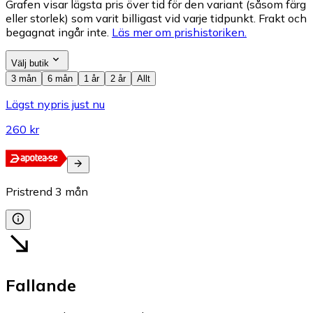
Grafen visar lägsta pris över tid för den variant (såsom färg
eller storlek) som varit billigast vid varje tidpunkt. Frakt och
begagnat ingår inte.
Läs mer om prishistoriken.
Välj butik
3 mån
6 mån
1 år
2 år
Allt
Lägst nypris just nu
260 kr
Pristrend
3
mån
Fallande