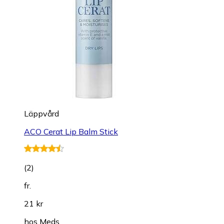
Läppvård
ACO Cerat Lip Balm Stick
(
2
)
fr.
21 kr
hos
Meds