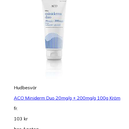
Hudbesvär
ACO Miniderm Duo 20mg/g + 200mg/g 100g Kräm
fr.
103 kr
hos
Apotea