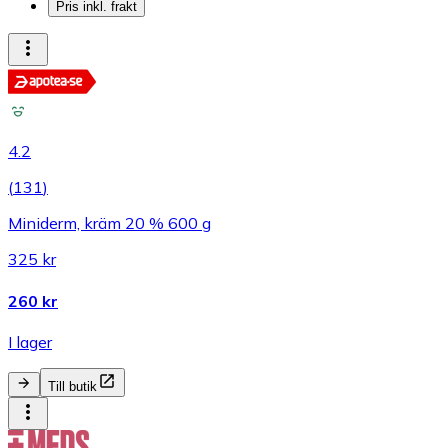
Pris inkl. frakt
4.2
(
131
)
Miniderm, kräm 20 % 600 g
325 kr
260 kr
I lager
Till butik