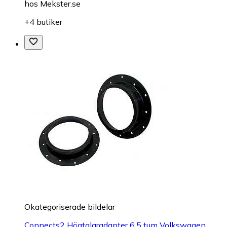
hos
Mekster.se
+4 butiker
Okategoriserade bildelar
Connects2 Högtalaradapter 6,5 tum Volkswagen