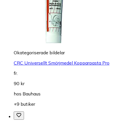
Okategoriserade bildelar
CRC Universellt Smörjmedel Kopparpasta Pro
fr.
90 kr
hos
Bauhaus
+9 butiker