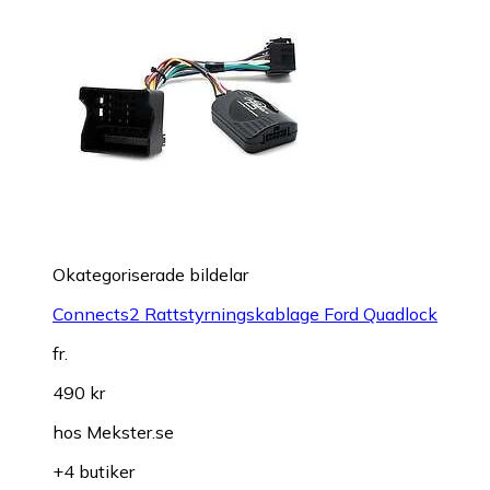
Okategoriserade bildelar
Connects2 Rattstyrningskablage Ford Quadlock
fr.
490 kr
hos
Mekster.se
+4 butiker