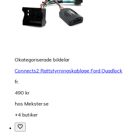
Okategoriserade bildelar
Connects2 Rattstyrningskablage Ford Quadlock
fr.
490 kr
hos
Mekster.se
+4 butiker