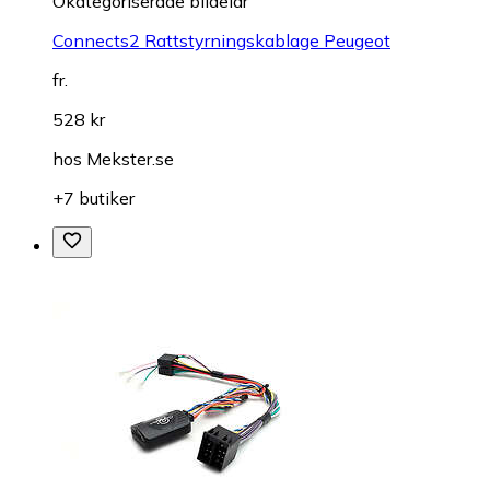
Okategoriserade bildelar
Connects2 Rattstyrningskablage Peugeot
fr.
528 kr
hos
Mekster.se
+7 butiker