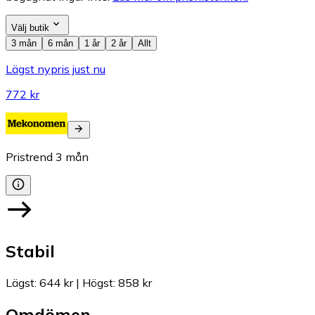
Välj butik
3 mån
6 mån
1 år
2 år
Allt
Lägst nypris just nu
772 kr
Pristrend
3
mån
Stabil
Lägst
:
644 kr
|
Högst
:
858 kr
Omdömen