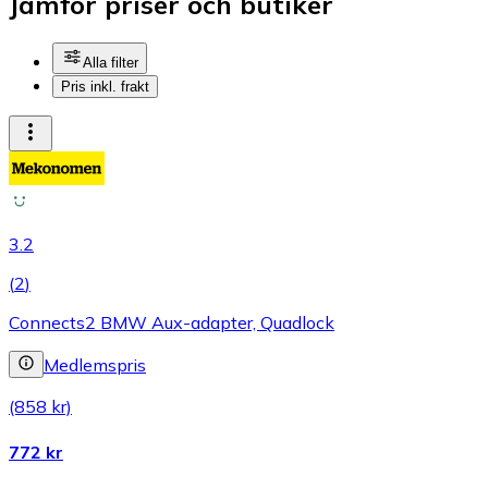
Jämför priser och butiker
Alla filter
Pris inkl. frakt
3.2
(
2
)
Connects2 BMW Aux-adapter, Quadlock
Medlemspris
(858 kr)
772 kr