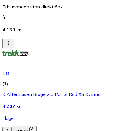
Erbjudanden utan direktlänk
fr.
4 139 kr
1.8
(
1
)
KlÄttermusen Brage 2.0 Pants Röd XS Kvinna
4 207 kr
I lager