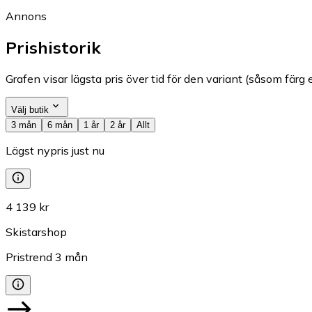
Annons
Prishistorik
Grafen visar lägsta pris över tid för den variant (såsom färg e
Välj butik
3 mån
6 mån
1 år
2 år
Allt
Lägst nypris just nu
4 139 kr
Skistarshop
Pristrend
3
mån