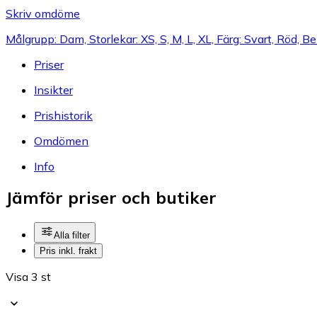
Skriv omdöme
Målgrupp: Dam, Storlekar: XS, S, M, L, XL, Färg: Svart, Röd, B
Priser
Insikter
Prishistorik
Omdömen
Info
Jämför priser och butiker
Alla filter
Pris inkl. frakt
Visa 3 st