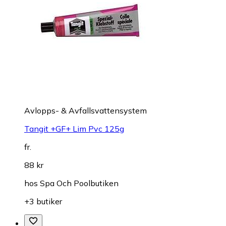
Avlopps- & Avfallsvattensystem
Tangit +GF+ Lim Pvc 125g
fr.
88 kr
hos
Spa Och Poolbutiken
+3 butiker