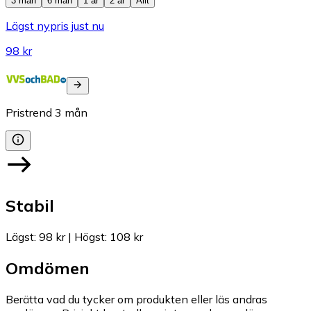
3 mån
6 mån
1 år
2 år
Allt
Lägst nypris just nu
98 kr
Pristrend
3
mån
Stabil
Lägst
:
98 kr
|
Högst
:
108 kr
Omdömen
Berätta vad du tycker om produkten eller läs andras