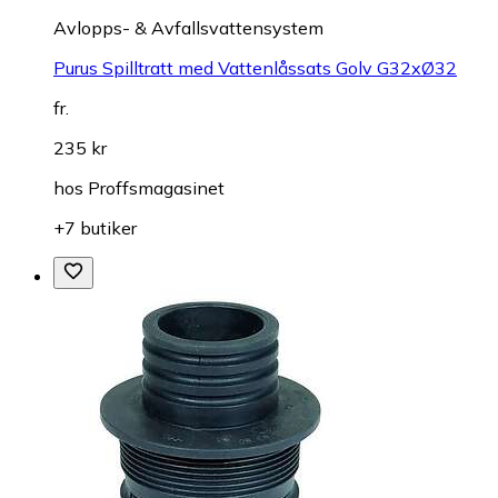
Avlopps- & Avfallsvattensystem
Purus Spilltratt med Vattenlåssats Golv G32xØ32
fr.
235 kr
hos
Proffsmagasinet
+7 butiker