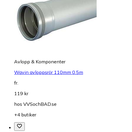
Avlopp & Komponenter
Wavin avloppsrör 110mm 0.5m
fr.
119 kr
hos
VVSochBAD.se
+4 butiker