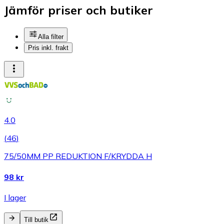
Jämför priser och butiker
Alla filter
Pris inkl. frakt
4.0
(
46
)
75/50MM PP REDUKTION F/KRYDDA H
98 kr
I lager
Till butik