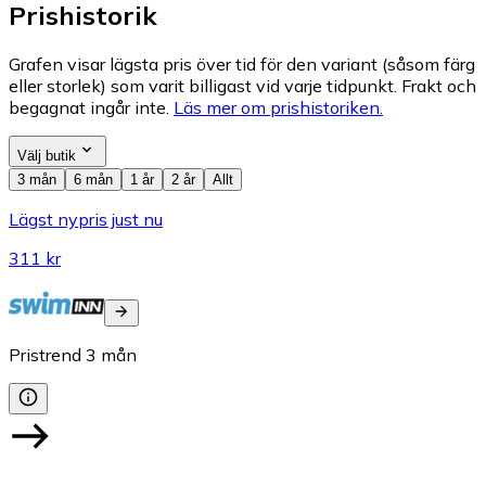
Prishistorik
Grafen visar lägsta pris över tid för den variant (såsom färg
eller storlek) som varit billigast vid varje tidpunkt. Frakt och
begagnat ingår inte.
Läs mer om prishistoriken.
Välj butik
3 mån
6 mån
1 år
2 år
Allt
Lägst nypris just nu
311 kr
Pristrend
3
mån