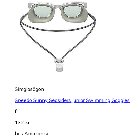
Simglasögon
Speedo Sunny Seasiders Junior Swimming Goggles
fr.
132 kr
hos
Amazon.se