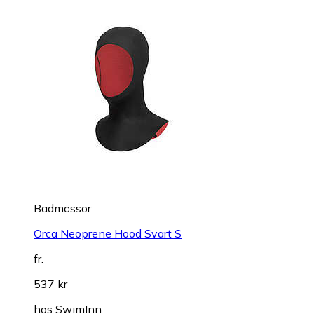
Badmössor
Orca Neoprene Hood Svart S
fr.
537 kr
hos
SwimInn