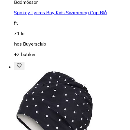
Badmössor
Spokey Lycras Boy Kids Swimming Cap Blå
fr.
71 kr
hos
Buyersclub
+2 butiker