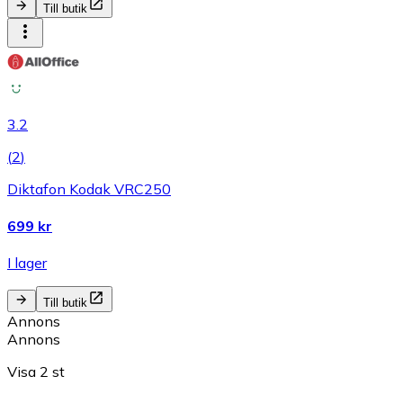
Till butik
3.2
(
2
)
Diktafon Kodak VRC250
699 kr
I lager
Till butik
Annons
Annons
Visa 2 st