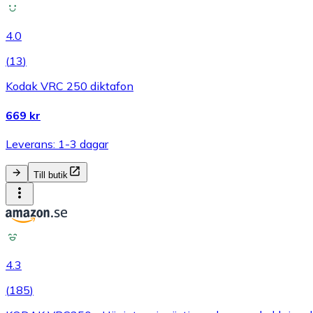
4.0
(
13
)
Kodak VRC 250 diktafon
669 kr
Leverans: 1-3 dagar
Till butik
4.3
(
185
)