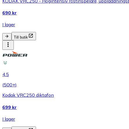
KODAK VRC250 - Högintensiv röstinspelare, uppladdningsbar
690 kr
I lager
Till butik
4.5
(
500+
)
Kodak VRC250 diktafon
699 kr
I lager