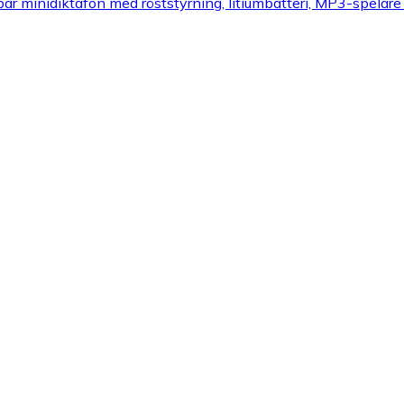
 minidiktafon med röststyrning, litiumbatteri, MP3-spelare