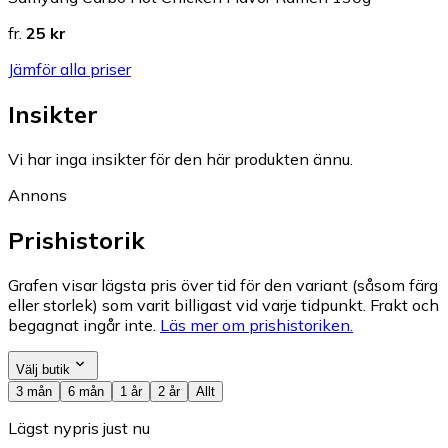
fr.
25 kr
Jämför alla priser
Insikter
Vi har inga insikter för den här produkten ännu.
Annons
Prishistorik
Grafen visar lägsta pris över tid för den variant (såsom färg
eller storlek) som varit billigast vid varje tidpunkt. Frakt och
begagnat ingår inte.
Läs mer om prishistoriken.
Välj butik
3 mån
6 mån
1 år
2 år
Allt
Lägst nypris just nu