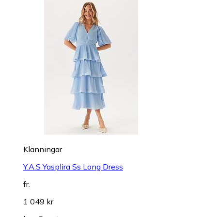
Klänningar
Y.A.S Yasplira Ss Long Dress
fr.
1 049 kr