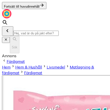
Fortsätt till huvudinnehåll
Sök
Annons
Färdigmat
Hem
Hem & Hushåll
Livsmedel
Matlagning &
färdigmat
Färdigmat