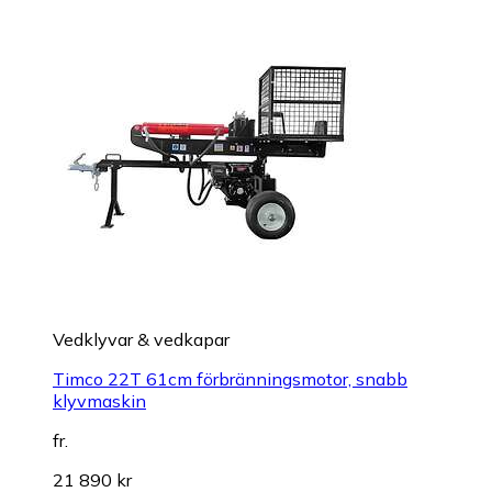
Vedklyvar & vedkapar
Timco 22T 61cm förbränningsmotor, snabb
klyvmaskin
fr.
21 890 kr