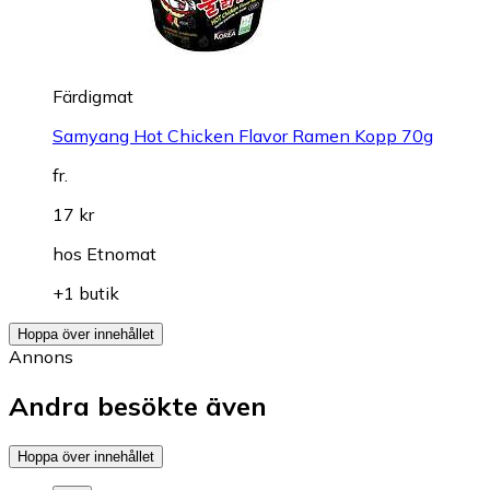
Färdigmat
Samyang Hot Chicken Flavor Ramen Kopp 70g
fr.
17 kr
hos
Etnomat
+1 butik
Hoppa över innehållet
Annons
Andra besökte även
Hoppa över innehållet