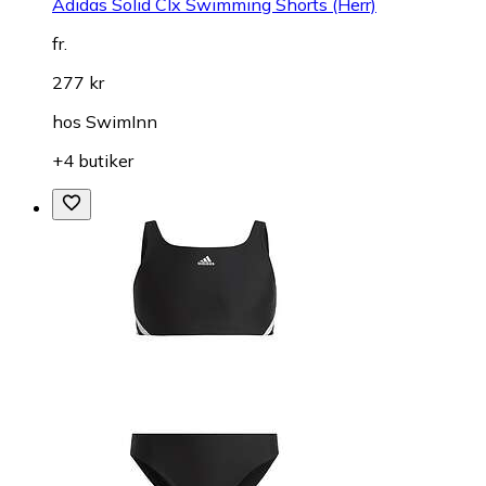
Adidas Solid Clx Swimming Shorts (Herr)
fr.
277 kr
hos
SwimInn
+4 butiker