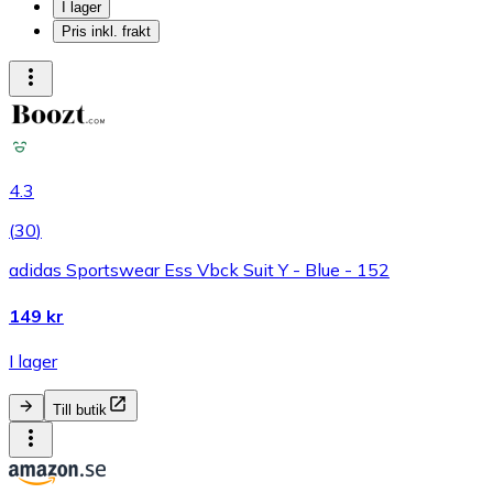
I lager
Pris inkl. frakt
4.3
(
30
)
adidas Sportswear Ess Vbck Suit Y - Blue - 152
149 kr
I lager
Till butik