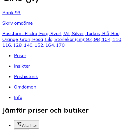
Rank 93
Skriv omdöme
Passform: Flicka, Färg: Svart, Vit, Silver, Turkos, Blå, Röd,
Orange, Grön, Rosa, Lila, Storlekar (cm): 92, 98, 104, 110,
116, 128, 140, 152, 164, 170
Priser
Insikter
Prishistorik
Omdömen
Info
Jämför priser och butiker
Alla filter