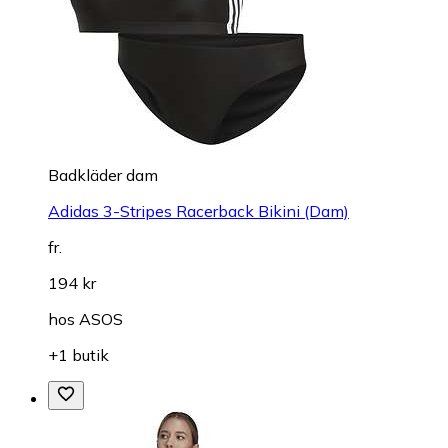
Badkläder dam
Adidas 3-Stripes Racerback Bikini (Dam)
fr.
194 kr
hos
ASOS
+1 butik