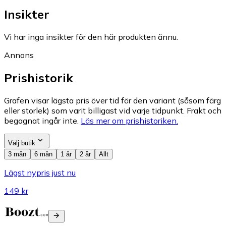
Insikter
Vi har inga insikter för den här produkten ännu.
Annons
Prishistorik
Grafen visar lägsta pris över tid för den variant (såsom färg
eller storlek) som varit billigast vid varje tidpunkt. Frakt och
begagnat ingår inte.
Läs mer om prishistoriken.
Välj butik
3 mån
6 mån
1 år
2 år
Allt
Lägst nypris just nu
149 kr