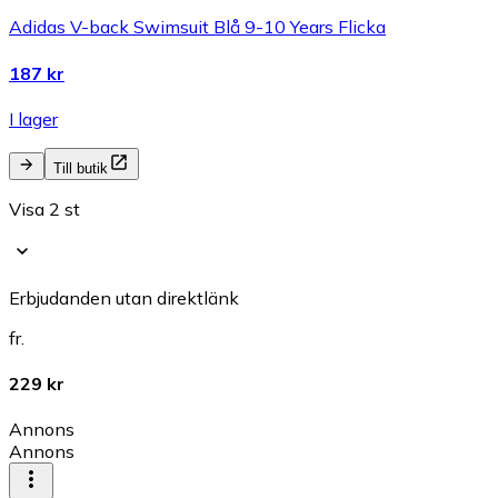
Adidas V-back Swimsuit Blå 9-10 Years Flicka
187 kr
I lager
Till butik
Visa 2 st
Erbjudanden utan direktlänk
fr.
229 kr
Annons
Annons