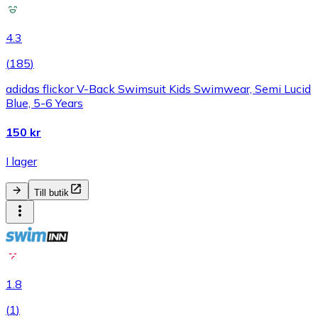
4.3
(
185
)
adidas flickor V-Back Swimsuit Kids Swimwear, Semi Lucid
Blue, 5-6 Years
150 kr
I lager
Till butik
1.8
(
1
)