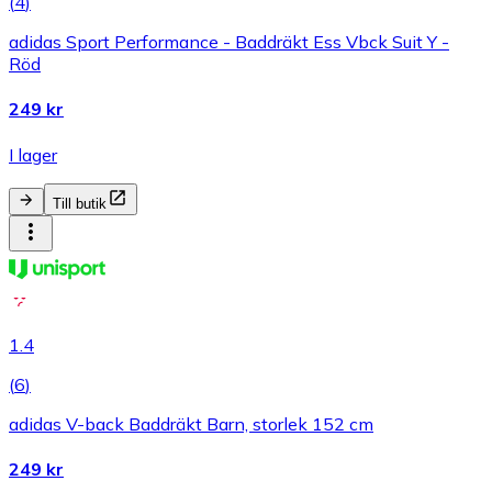
(
4
)
adidas Sport Performance - Baddräkt Ess Vbck Suit Y -
Röd
249 kr
I lager
Till butik
1.4
(
6
)
adidas V-back Baddräkt Barn, storlek 152 cm
249 kr