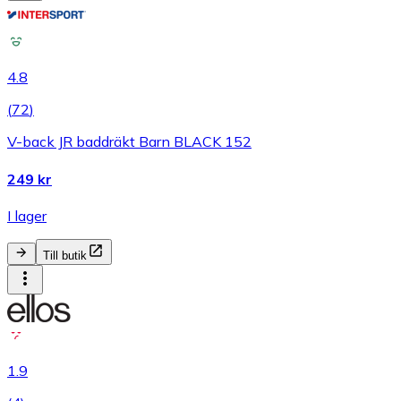
4.8
(
72
)
V-back JR baddräkt Barn BLACK 152
249 kr
I lager
Till butik
1.9