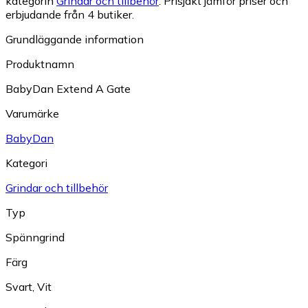
kategorin
Grindar och tillbehör
.
Prisjakt jämför priser och
erbjudande från 4 butiker.
Grundläggande information
Produktnamn
BabyDan Extend A Gate
Varumärke
BabyDan
Kategori
Grindar och tillbehör
Typ
Spänngrind
Färg
Svart
,
Vit