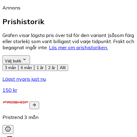
Annons
Prishistorik
Grafen visar lägsta pris över tid för den variant (såsom färg
eller storlek) som varit billigast vid varje tidpunkt. Frakt och
begagnat ingår inte.
Läs mer om prishistoriken.
Välj butik
3 mån
6 mån
1 år
2 år
Allt
Lägst nypris just nu
150 kr
Pristrend
3
mån