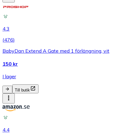
4.3
(
476
)
BabyDan Extend A Gate med 1 förlängning, vit
150 kr
I lager
Till butik
4.4