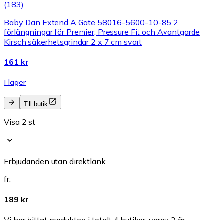
(
183
)
Baby Dan Extend A Gate 58016-5600-10-85 2
förlängningar för Premier, Pressure Fit och Avantgarde
Kirsch säkerhetsgrindar 2 x 7 cm svart
161 kr
I lager
Till butik
Visa 2 st
Erbjudanden utan direktlänk
fr.
189 kr
Vi har hittat produkten i totalt 4 butiker, varav 2 är