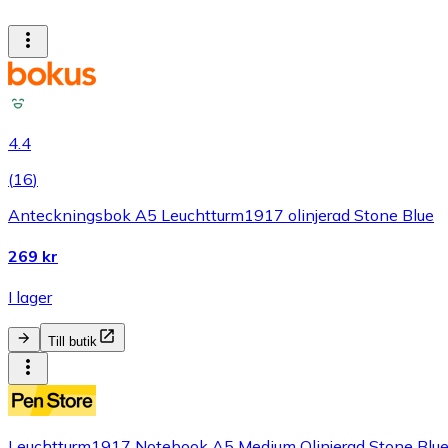
4.4
(
16
)
Anteckningsbok A5 Leuchtturm1917 olinjerad Stone Blue
269 kr
I lager
Till butik
Leuchtturm1917 Notebook A5 Medium Olinjerad Stone Blu