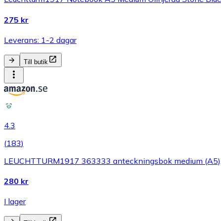
275 kr
Leverans: 1-2 dagar
Till butik
4.3
(
183
)
LEUCHTTURM1917 363333 anteckningsbok medium (A5), in
280 kr
I lager