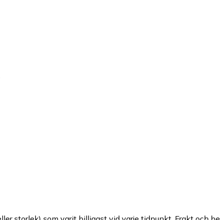
e
ller storlek) som varit billigast vid varje tidpunkt. Frakt och b