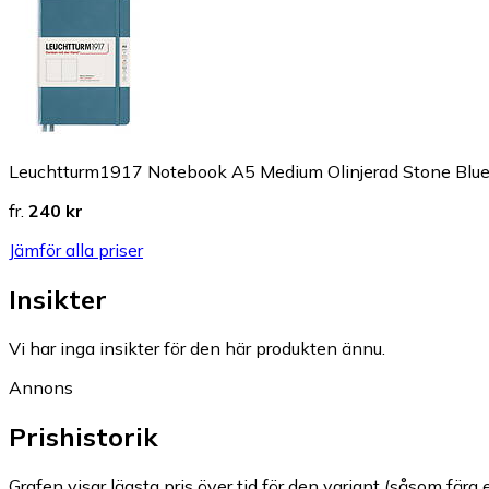
Leuchtturm1917 Notebook A5 Medium Olinjerad Stone Blu
fr.
240 kr
Jämför alla priser
Insikter
Vi har inga insikter för den här produkten ännu.
Annons
Prishistorik
Grafen visar lägsta pris över tid för den variant (såsom färg e