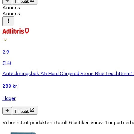
Till butik
Annons
Annons
2.9
(
24
)
Anteckningsbok A5 Hard Olinjerad Stone Blue Leuchtturm
289 kr
I lager
Till butik
Vi har hittat produkten i totalt 6 butiker, varav 4 är partnerbu