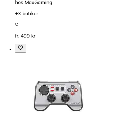
hos
MaxGaming
+3 butiker
fr. 499 kr