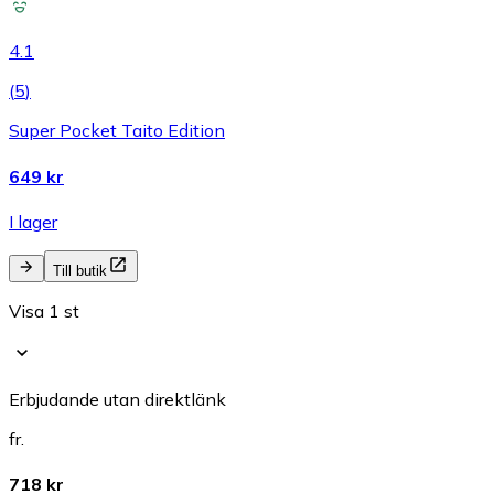
4.1
(
5
)
Super Pocket Taito Edition
649 kr
I lager
Till butik
Visa 1 st
Erbjudande utan direktlänk
fr.
718 kr