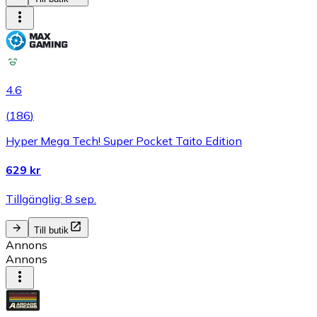
4.6
(
186
)
Hyper Mega Tech! Super Pocket Taito Edition
629 kr
Tillgänglig: 8 sep.
Till butik
Annons
Annons