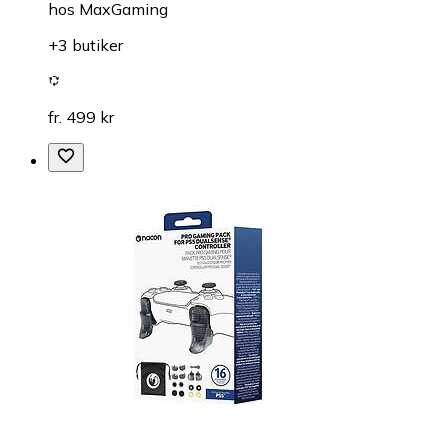
hos
MaxGaming
+3 butiker
fr. 499 kr