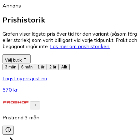
Annons
Prishistorik
Grafen visar lägsta pris över tid för den variant (såsom färg
eller storlek) som varit billigast vid varje tidpunkt. Frakt och
begagnat ingår inte.
Läs mer om prishistoriken.
Välj butik
3 mån
6 mån
1 år
2 år
Allt
Lägst nypris just nu
570 kr
Pristrend
3
mån