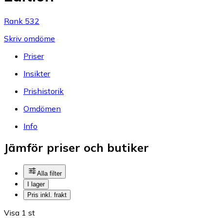
Rank 532
Skriv omdöme
Priser
Insikter
Prishistorik
Omdömen
Info
Jämför priser och butiker
Alla filter
I lager
Pris inkl. frakt
Visa 1 st