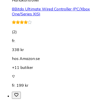
Handkontroller
8Bitdo Ultimate Wired Controller (PC/Xbox
One/Series X|S)
(
2
)
fr.
338 kr
hos
Amazon.se
+11 butiker
fr. 199 kr