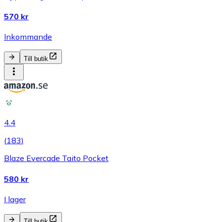
570 kr
Inkommande
Till butik
4.4
(
183
)
Blaze Evercade Taito Pocket
580 kr
I lager
Till butik