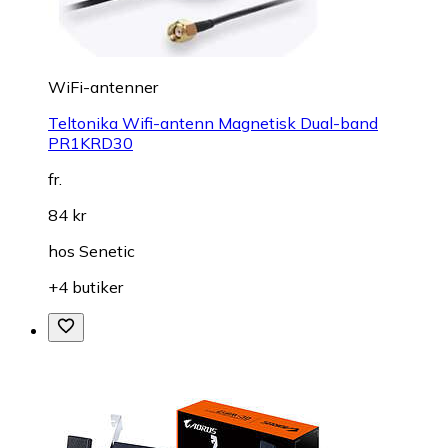
WiFi-antenner
Teltonika Wifi-antenn Magnetisk Dual-band
PR1KRD30
fr.
84 kr
hos
Senetic
+4 butiker