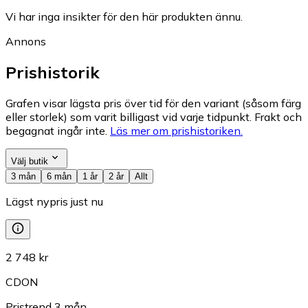
Vi har inga insikter för den här produkten ännu.
Annons
Prishistorik
Grafen visar lägsta pris över tid för den variant (såsom färg
eller storlek) som varit billigast vid varje tidpunkt. Frakt och
begagnat ingår inte.
Läs mer om prishistoriken.
Välj butik
3 mån
6 mån
1 år
2 år
Allt
Lägst nypris just nu
2 748 kr
CDON
Pristrend
3
mån