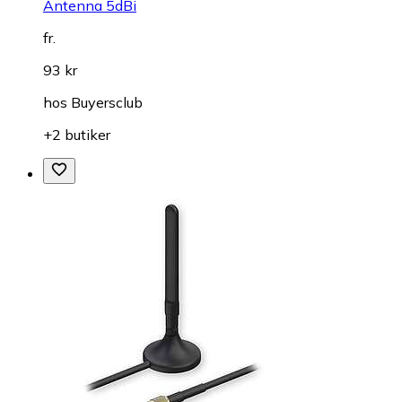
Antenna 5dBi
fr.
93 kr
hos
Buyersclub
+2 butiker