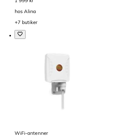
1 999 kr
hos
Alina
+7 butiker
WiFi-antenner