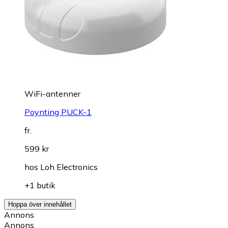
WiFi-antenner
Poynting PUCK-1
fr.
599 kr
hos
Loh Electronics
+1 butik
Hoppa över innehållet
Annons
Annons