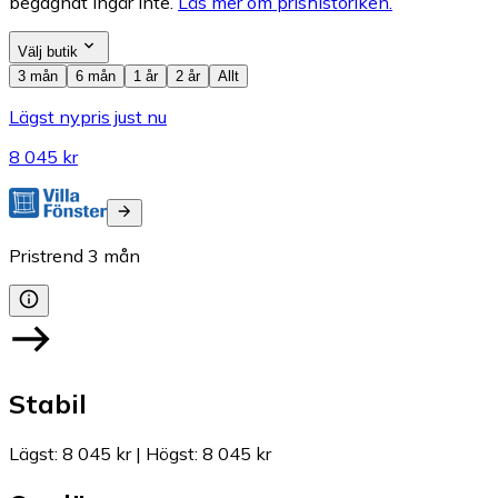
begagnat ingår inte.
Läs mer om prishistoriken.
Välj butik
3 mån
6 mån
1 år
2 år
Allt
Lägst nypris just nu
8 045 kr
Pristrend
3
mån
Stabil
Lägst
:
8 045 kr
|
Högst
:
8 045 kr