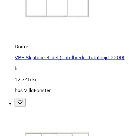
Dörrar
VPP Skjutdörr 3-del (Totalbredd: Totalhöjd: 2200)
fr.
12 745 kr
hos
VillaFönster