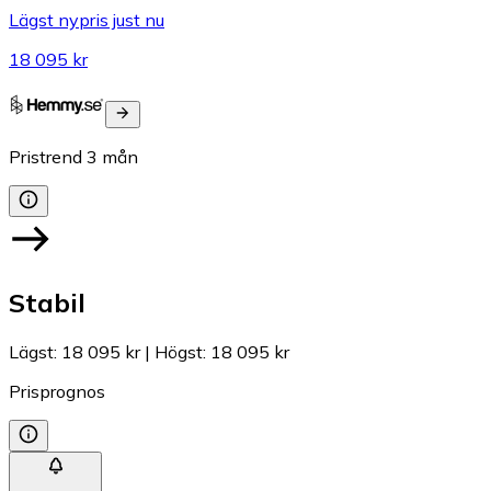
Lägst nypris just nu
18 095 kr
Pristrend
3
mån
Stabil
Lägst
:
18 095 kr
|
Högst
:
18 095 kr
Prisprognos