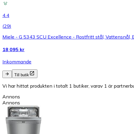
4.4
(
29
)
Miele - G 5343 SCU Excellence - Rostfritt stål, Vattensnål, 
18 095 kr
Inkommande
Till butik
Vi har hittat produkten i totalt 1 butiker, varav 1 är partnerbu
Annons
Annons