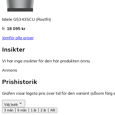
Miele G5343SCU (Rostfri)
fr.
18 095 kr
Jämför alla priser
Insikter
Vi har inga insikter för den här produkten ännu.
Annons
Prishistorik
Grafen visar lägsta pris över tid för den variant (såsom färg e
Välj butik
3 mån
6 mån
1 år
2 år
Allt