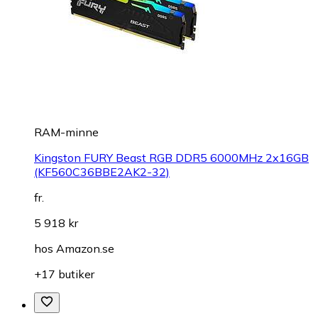
RAM-minne
Kingston FURY Beast RGB DDR5 6000MHz 2x16GB
(KF560C36BBE2AK2-32)
fr.
5 918 kr
hos
Amazon.se
+17 butiker