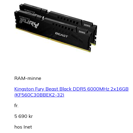
RAM-minne
Kingston Fury Beast Black DDR5 6000MHz 2x16GB
(KF560C30BBEK2-32)
fr.
5 690 kr
hos
Inet