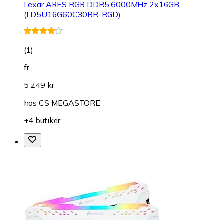
Lexar ARES RGB DDR5 6000MHz 2x16GB
(LD5U16G60C30BR-RGD)
(
1
)
fr.
5 249 kr
hos
CS MEGASTORE
+4 butiker