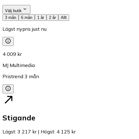
Välj butik
3 mån
6 mån
1 år
2 år
Allt
Lägst nypris just nu
4 009 kr
MJ Multimedia
Pristrend
3
mån
Stigande
Lägst
:
3 217 kr
|
Högst
:
4 125 kr