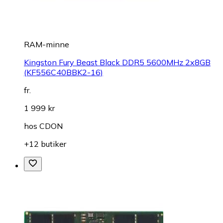
RAM-minne
Kingston Fury Beast Black DDR5 5600MHz 2x8GB
(KF556C40BBK2-16)
fr.
1 999 kr
hos
CDON
+12 butiker