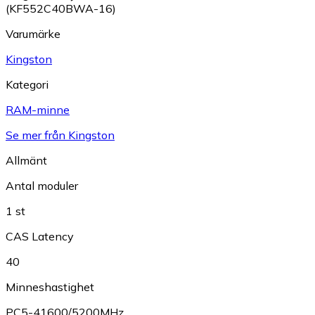
(KF552C40BWA-16)
Varumärke
Kingston
Kategori
RAM-minne
Se mer från Kingston
Allmänt
Antal moduler
1 st
CAS Latency
40
Minneshastighet
PC5-41600/5200MHz