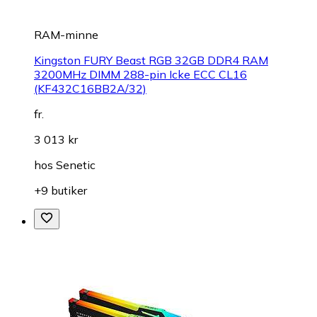
RAM-minne
Kingston FURY Beast RGB 32GB DDR4 RAM
3200MHz DIMM 288-pin Icke ECC CL16
(KF432C16BB2A/32)
fr.
3 013 kr
hos
Senetic
+9 butiker