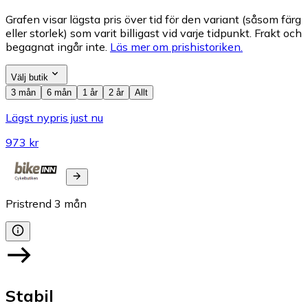
Grafen visar lägsta pris över tid för den variant (såsom färg
eller storlek) som varit billigast vid varje tidpunkt. Frakt och
begagnat ingår inte.
Läs mer om prishistoriken.
Välj butik
3 mån
6 mån
1 år
2 år
Allt
Lägst nypris just nu
973 kr
Pristrend
3
mån
Stabil