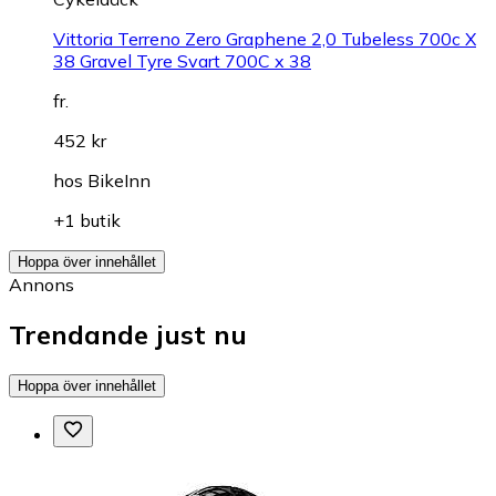
Vittoria Terreno Zero Graphene 2,0 Tubeless 700c X
38 Gravel Tyre Svart 700C x 38
fr.
452 kr
hos
BikeInn
+1 butik
Hoppa över innehållet
Annons
Trendande just nu
Hoppa över innehållet