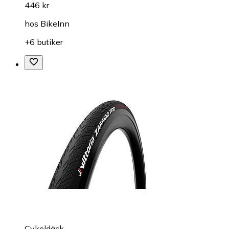
446 kr
hos
BikeInn
+6 butiker
Cykeldäck