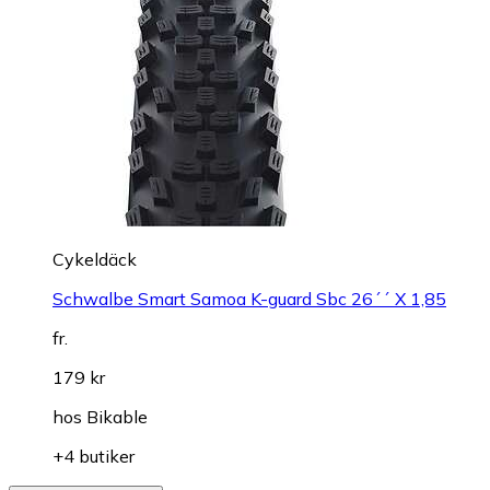
Cykeldäck
Schwalbe Smart Samoa K-guard Sbc 26´´ X 1,85
fr.
179 kr
hos
Bikable
+4 butiker