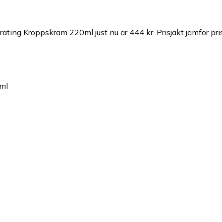
drating Kroppskräm 220ml just nu är 444 kr.
Prisjakt jämför pr
0ml