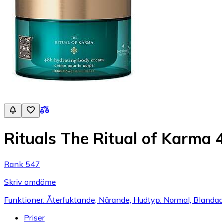
Rituals The Ritual of Karma
Rank 547
Skriv omdöme
Funktioner: Återfuktande, Närande, Hudtyp: Normal, Blandad
Priser