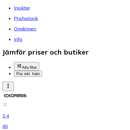
Insikter
Prishistorik
Omdömen
Info
Jämför priser och butiker
Alla filter
Pris inkl. frakt
3.4
(
6
)