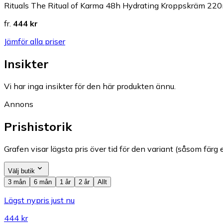
Rituals The Ritual of Karma 48h Hydrating Kroppskräm 22
fr.
444 kr
Jämför alla priser
Insikter
Vi har inga insikter för den här produkten ännu.
Annons
Prishistorik
Grafen visar lägsta pris över tid för den variant (såsom färg e
Välj butik
3 mån
6 mån
1 år
2 år
Allt
Lägst nypris just nu
444 kr