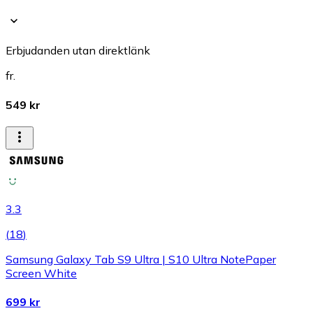
Erbjudanden utan direktlänk
fr.
549 kr
3.3
(
18
)
Samsung Galaxy Tab S9 Ultra | S10 Ultra NotePaper
Screen White
699 kr