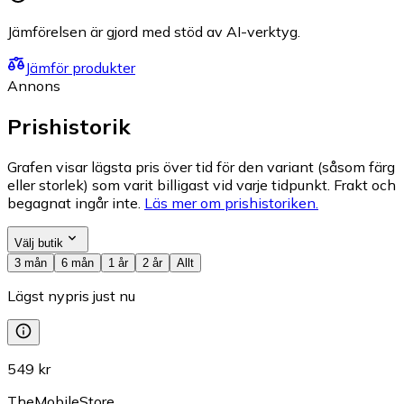
Jämförelsen är gjord med stöd av AI-verktyg.
Jämför produkter
Annons
Prishistorik
Grafen visar lägsta pris över tid för den variant (såsom färg
eller storlek) som varit billigast vid varje tidpunkt. Frakt och
begagnat ingår inte.
Läs mer om prishistoriken.
Välj butik
3 mån
6 mån
1 år
2 år
Allt
Lägst nypris just nu
549 kr
TheMobileStore