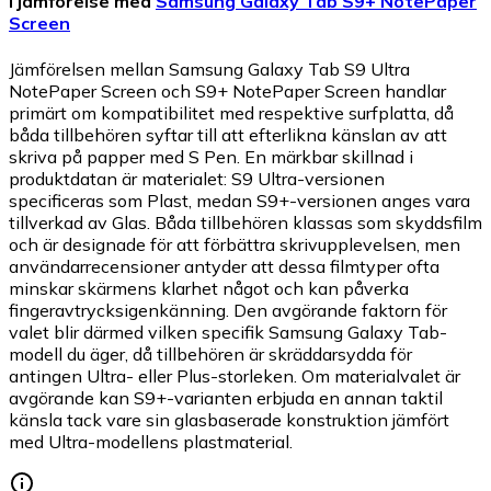
I jämförelse med
Samsung Galaxy Tab S9+ NotePaper
Screen
Jämförelsen mellan Samsung Galaxy Tab S9 Ultra
NotePaper Screen och S9+ NotePaper Screen handlar
primärt om kompatibilitet med respektive surfplatta, då
båda tillbehören syftar till att efterlikna känslan av att
skriva på papper med S Pen. En märkbar skillnad i
produktdatan är materialet: S9 Ultra-versionen
specificeras som Plast, medan S9+-versionen anges vara
tillverkad av Glas. Båda tillbehören klassas som skyddsfilm
och är designade för att förbättra skrivupplevelsen, men
användarrecensioner antyder att dessa filmtyper ofta
minskar skärmens klarhet något och kan påverka
fingeravtrycksigenkänning. Den avgörande faktorn för
valet blir därmed vilken specifik Samsung Galaxy Tab-
modell du äger, då tillbehören är skräddarsydda för
antingen Ultra- eller Plus-storleken. Om materialvalet är
avgörande kan S9+-varianten erbjuda en annan taktil
känsla tack vare sin glasbaserade konstruktion jämfört
med Ultra-modellens plastmaterial.