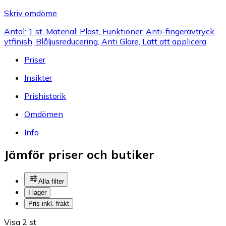
Skriv omdöme
Antal: 1 st, Material: Plast, Funktioner: Anti-fingeravtryck
ytfinish, Blåljusreducering, Anti Glare, Lätt att applicera
Priser
Insikter
Prishistorik
Omdömen
Info
Jämför priser och butiker
Alla filter
I lager
Pris inkl. frakt
Visa 2 st