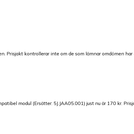
n. Prisjakt kontrollerar inte om de som lämnar omdömen har a
atibel modul (Ersätter: 5J.JAA05.001) just nu är 170 kr.
Pris