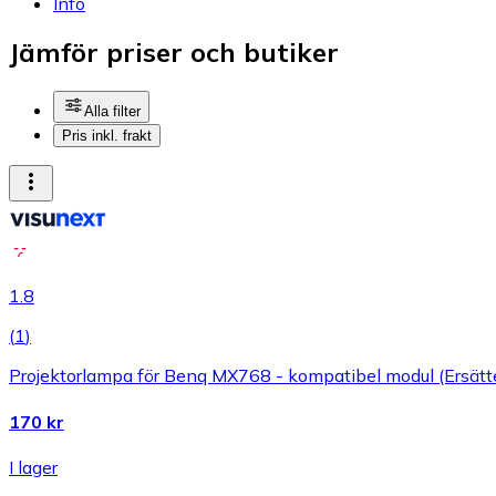
Info
Jämför priser och butiker
Alla filter
Pris inkl. frakt
1.8
(
1
)
Projektorlampa för Benq MX768 - kompatibel modul (Ersätt
170 kr
I lager