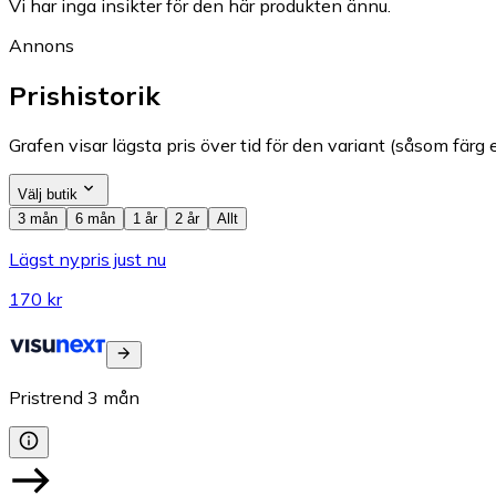
Vi har inga insikter för den här produkten ännu.
Annons
Prishistorik
Grafen visar lägsta pris över tid för den variant (såsom färg e
Välj butik
3 mån
6 mån
1 år
2 år
Allt
Lägst nypris just nu
170 kr
Pristrend
3
mån