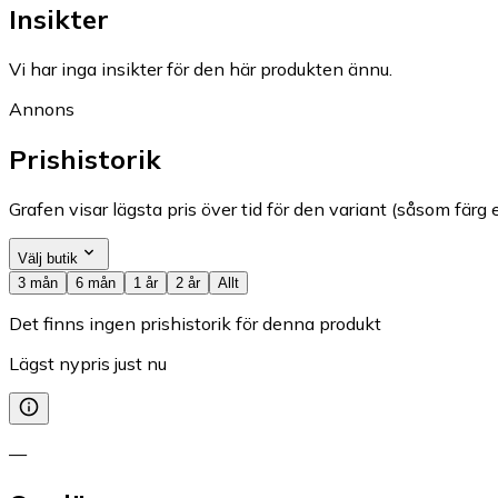
Insikter
Vi har inga insikter för den här produkten ännu.
Annons
Prishistorik
Grafen visar lägsta pris över tid för den variant (såsom färg e
Välj butik
3 mån
6 mån
1 år
2 år
Allt
Det finns ingen prishistorik för denna produkt
Lägst nypris just nu
—