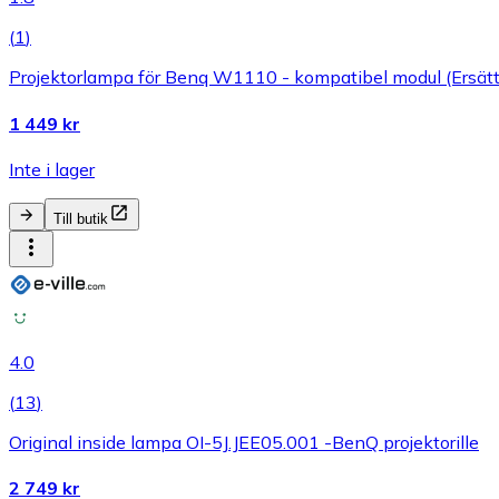
(
1
)
Projektorlampa för Benq W1110 - kompatibel modul (Ersätt
1 449 kr
Inte i lager
Till butik
4.0
(
13
)
Original inside lampa OI-5J.JEE05.001 -BenQ projektorille
2 749 kr