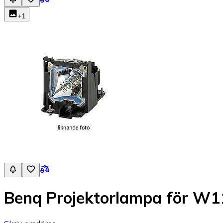
+
1
Benq Projektorlampa för W11