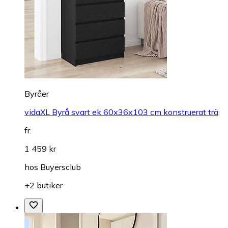
Byråer
vidaXL Byrå svart ek 60x36x103 cm konstruerat trä
fr.
1 459 kr
hos
Buyersclub
+2 butiker