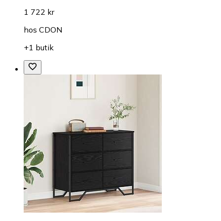
1 722 kr
hos
CDON
+1 butik