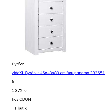
Byråer
vidaXL Byrå vit 46x40x89 cm furu panama 282651
fr.
1 372 kr
hos
CDON
+1 butik