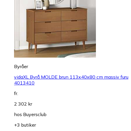
Byråer
vidaXL Byrå MOLDE brun 113x40x80 cm massiv furu
4013410
fr.
2 302 kr
hos
Buyersclub
+3 butiker