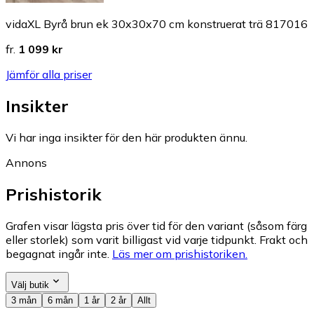
vidaXL Byrå brun ek 30x30x70 cm konstruerat trä 817016
fr.
1 099 kr
Jämför alla priser
Insikter
Vi har inga insikter för den här produkten ännu.
Annons
Prishistorik
Grafen visar lägsta pris över tid för den variant (såsom färg
eller storlek) som varit billigast vid varje tidpunkt. Frakt och
begagnat ingår inte.
Läs mer om prishistoriken.
Välj butik
3 mån
6 mån
1 år
2 år
Allt