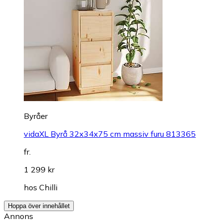
Byråer
vidaXL Byrå 32x34x75 cm massiv furu 813365
fr.
1 299 kr
hos
Chilli
Hoppa över innehållet
Annons