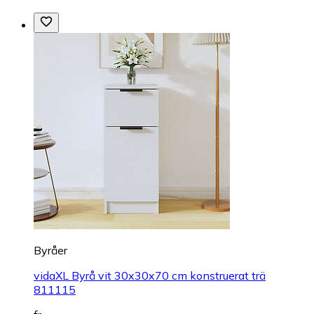
Byråer
vidaXL Byrå vit 30x30x70 cm konstruerat trä
811115