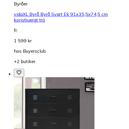
Byråer
vidaXL Byrå Byrå Svart Ek 91x35,5x74,5 cm
konstruerat trä
fr.
1 599 kr
hos
Buyersclub
+2 butiker