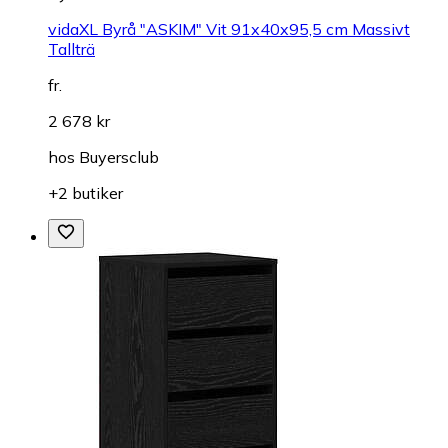
vidaXL Byrå "ASKIM" Vit 91x40x95,5 cm Massivt
Tallträ
fr.
2 678 kr
hos
Buyersclub
+2 butiker