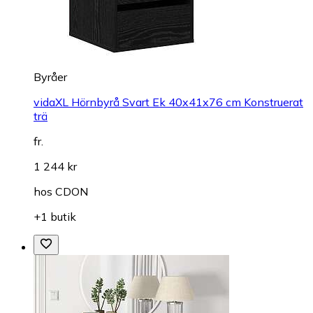
Byråer
vidaXL Hörnbyrå Svart Ek 40x41x76 cm Konstruerat
trä
fr.
1 244 kr
hos
CDON
+1 butik