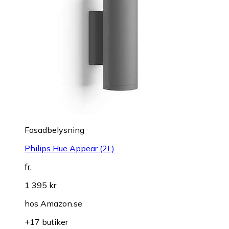
Fasadbelysning
Philips Hue Appear (2L)
fr.
1 395 kr
hos
Amazon.se
+17 butiker