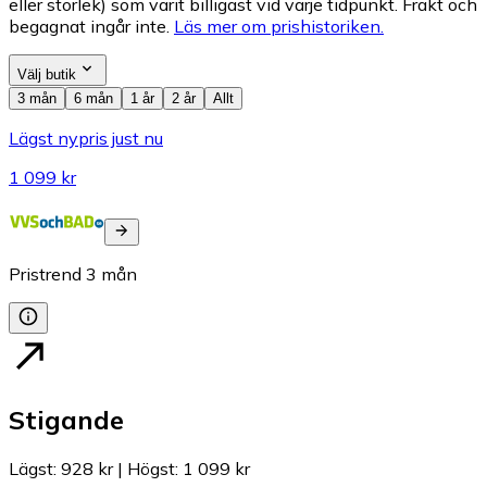
eller storlek) som varit billigast vid varje tidpunkt. Frakt och
begagnat ingår inte.
Läs mer om prishistoriken.
Välj butik
3 mån
6 mån
1 år
2 år
Allt
Lägst nypris just nu
1 099 kr
Pristrend
3
mån
Stigande
Lägst
:
928 kr
|
Högst
:
1 099 kr