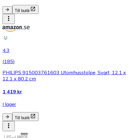
Till butik
4.3
(
185
)
PHILIPS 915003761603 Utomhusstolpe, Svart, 12.1 x
12.1 x 80.2 cm
1 419 kr
I lager
Till butik