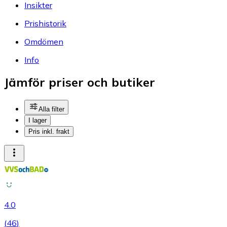
Insikter
Prishistorik
Omdömen
Info
Jämför priser och butiker
Alla filter
I lager
Pris inkl. frakt
4.0
(
46
)