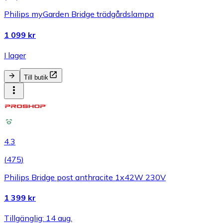
Philips myGarden Bridge trädgårdslampa
1 099 kr
I lager
Till butik
4.3
(
475
)
Philips Bridge post anthracite 1x42W 230V
1 399 kr
Tillgänglig: 14 aug.