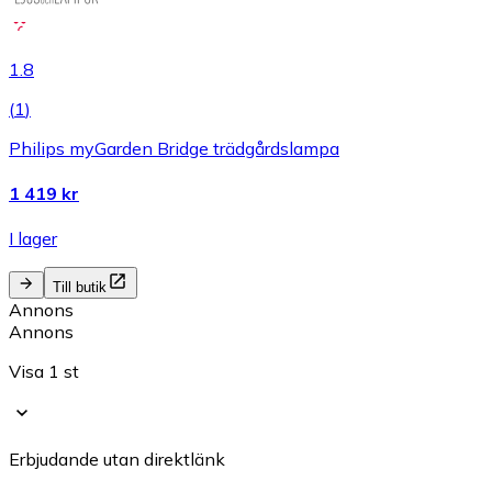
1.8
(
1
)
Philips myGarden Bridge trädgårdslampa
1 419 kr
I lager
Till butik
Annons
Annons
Visa 1 st
Erbjudande utan direktlänk