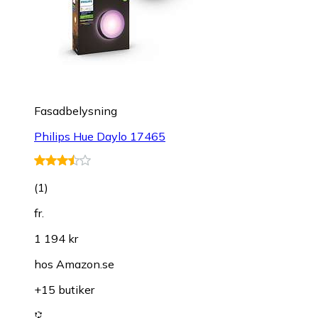
Fasadbelysning
Philips Hue Daylo 17465
(
1
)
fr.
1 194 kr
hos
Amazon.se
+15 butiker