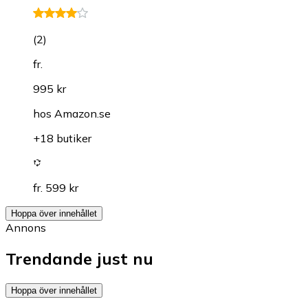
(
2
)
fr.
995 kr
hos
Amazon.se
+18 butiker
fr. 599 kr
Hoppa över innehållet
Annons
Trendande just nu
Hoppa över innehållet