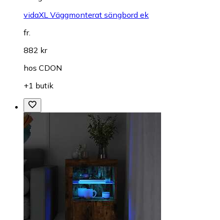
vidaXL Väggmonterat sängbord ek
fr.
882 kr
hos
CDON
+1 butik