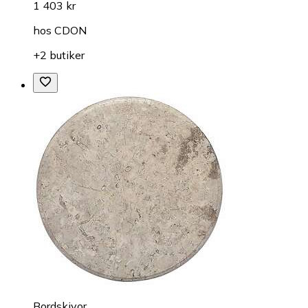
1 403 kr
hos
CDON
+2 butiker
Bordskivor