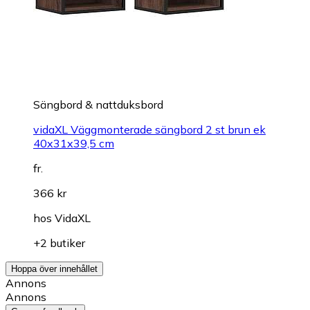
Sängbord & nattduksbord
vidaXL Väggmonterade sängbord 2 st brun ek
40x31x39,5 cm
fr.
366 kr
hos
VidaXL
+2 butiker
Hoppa över innehållet
Annons
Annons