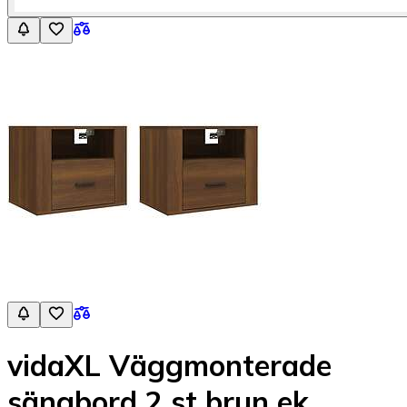
vidaXL Väggmonterade
sängbord 2 st brun ek