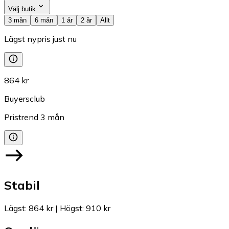
Välj butik
3 mån
6 mån
1 år
2 år
Allt
Lägst nypris just nu
864 kr
Buyersclub
Pristrend
3
mån
Stabil
Lägst
:
864 kr
|
Högst
:
910 kr