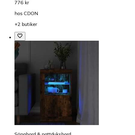
776 kr
hos
CDON
+2 butiker
Sängbord & nattduksbord