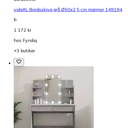
vidaXL Bordsskiva grå Ø50x2,5 cm marmor 149194
fr.
1 172 kr
hos
Fyndiq
+3 butiker