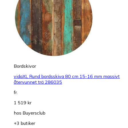
Bordskivor
vidaXL Rund bordsskiva 80 cm 15-16 mm massivt
återvunnet trä 286035
fr.
1 519 kr
hos
Buyersclub
+3 butiker