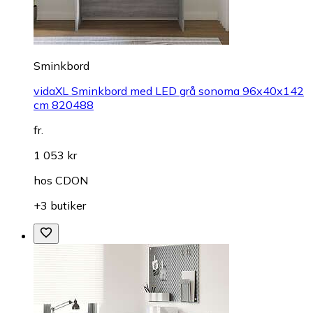
Sminkbord
vidaXL Sminkbord med LED grå sonoma 96x40x142
cm 820488
fr.
1 053 kr
hos
CDON
+3 butiker