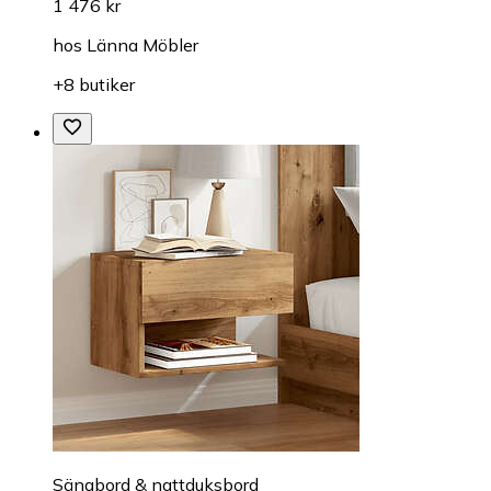
1 476 kr
hos
Länna Möbler
+8 butiker
Sängbord & nattduksbord