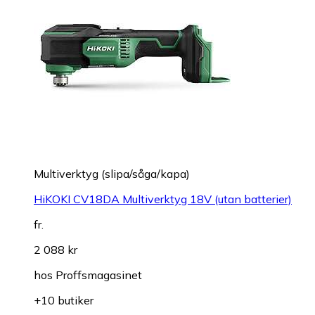
Multiverktyg (slipa/såga/kapa)
HiKOKI CV18DA Multiverktyg 18V (utan batterier)
fr.
2 088 kr
hos
Proffsmagasinet
+10 butiker