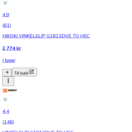
4.9
(
61
)
HIKOKI VINKELSLIP G1813DVE TO HSC
2 774 kr
I lager
Till butik
4.4
(
146
)