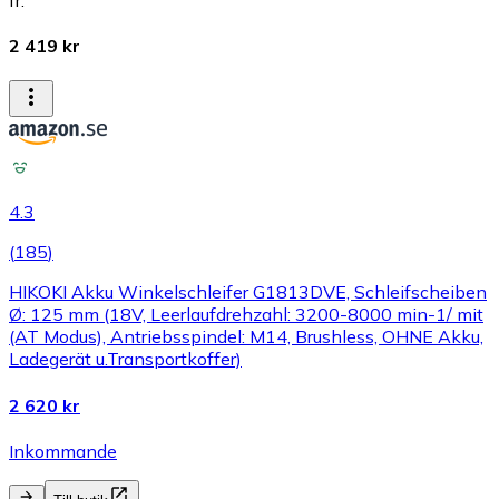
2 419 kr
4.3
(
185
)
HIKOKI Akku Winkelschleifer G1813DVE, Schleifscheiben
Ø: 125 mm (18V, Leerlaufdrehzahl: 3200-8000 min-1/ mit
(AT Modus), Antriebsspindel: M14, Brushless, OHNE Akku,
Ladegerät u.Transportkoffer)
2 620 kr
Inkommande