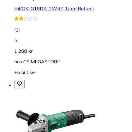
HiKOKI G18DSL2W4Z (Utan Batteri)
(
1
)
fr.
1 288 kr
hos
CS MEGASTORE
+5 butiker