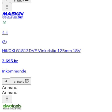
Till butik
4.4
(
3
)
HiKOKI G1813DVE Vinkelslip 125mm 18V
2 695 kr
Inkommande
Till butik
Annons
Annons