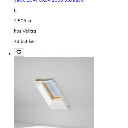
Velux EDW CK04 2000 55x98cm
fr.
1 505 kr
hos
Velltra
+3 butiker