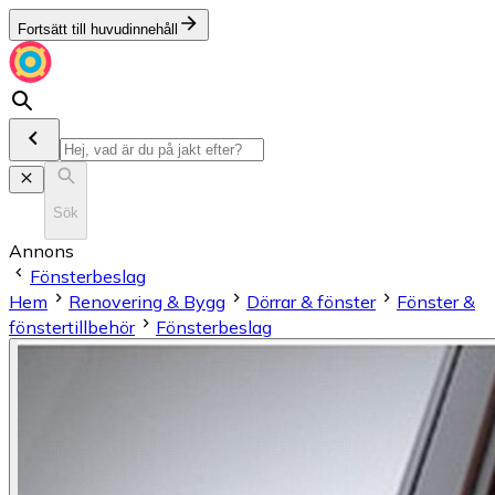
Fortsätt till huvudinnehåll
Sök
Annons
Fönsterbeslag
Hem
Renovering & Bygg
Dörrar & fönster
Fönster &
fönstertillbehör
Fönsterbeslag