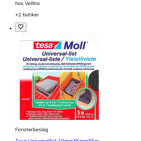
hos
Velltra
+2 butiker
Fönsterbeslag
Tesa Universallist 10mmX5mmX5m