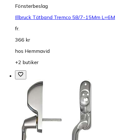
Fönsterbeslag
Illbruck Tätband Tremco 58/7-15Mm L=6M
fr.
366 kr
hos
Hemmavid
+2 butiker