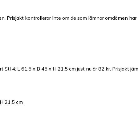
n. Prisjakt kontrollerar inte om de som lämnar omdömen har a
t Stl 4: L 61,5 x B 45 x H 21,5 cm just nu är 82 kr.
Prisjakt jä
x H 21,5 cm