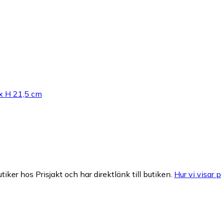
 x H 21,5 cm
tiker hos Prisjakt och har direktlänk till butiken.
Hur vi visar p