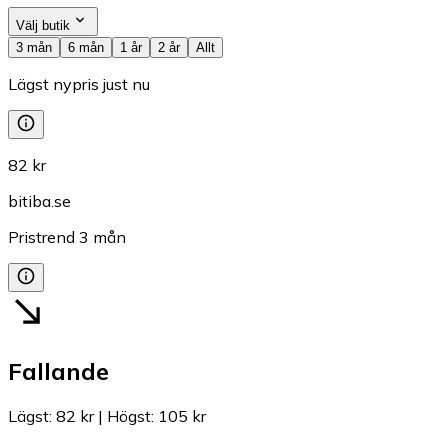
Välj butik
3 mån
6 mån
1 år
2 år
Allt
Lägst nypris just nu
82 kr
bitiba.se
Pristrend
3
mån
Fallande
Lägst
:
82 kr
|
Högst
:
105 kr