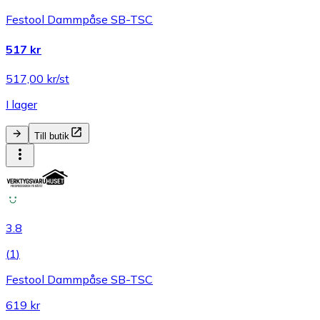
Festool Dammpåse SB-TSC
517 kr
517,00 kr/st
I lager
Till butik
3.8
(
1
)
Festool Dammpåse SB-TSC
619 kr