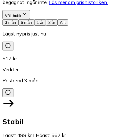
begagnat ingår inte.
Läs mer om prishistoriken.
Välj butik
3 mån
6 mån
1 år
2 år
Allt
Lägst nypris just nu
517 kr
Verkter
Pristrend
3
mån
Stabil
Lägst
:
488 kr
|
Högst
:
562 kr