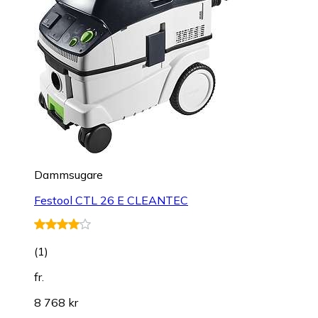
Dammsugare
Festool CTL 26 E CLEANTEC
(
1
)
fr.
8 768 kr