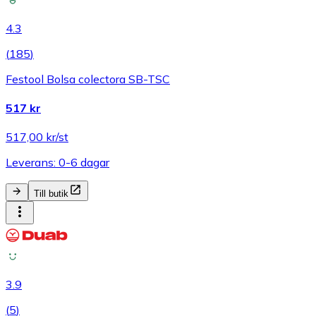
4.3
(
185
)
Festool Bolsa colectora SB-TSC
517 kr
517,00 kr/st
Leverans: 0-6 dagar
Till butik
3.9
(
5
)