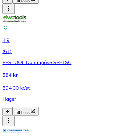
Till butik
4.9
(
61
)
FESTOOL Dammpåse SB-TSC
594 kr
594,00 kr/st
I lager
Till butik