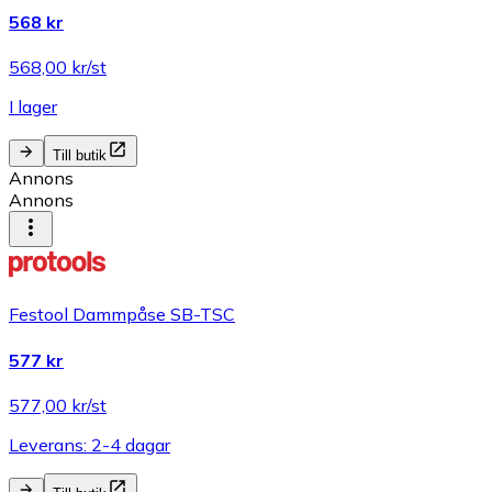
568 kr
568,00 kr/st
I lager
Till butik
Annons
Annons
Festool Dammpåse SB-TSC
577 kr
577,00 kr/st
Leverans: 2-4 dagar