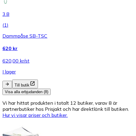
3.8
(
1
)
Dammpåse SB-TSC
620 kr
620,00 kr/st
I lager
Till butik
Visa alla erbjudanden (8)
Vi har hittat produkten i totalt 12 butiker, varav 8 är
partnerbutiker hos Prisjakt och har direktlänk till butiken.
Hur vi visar priser och butiker.