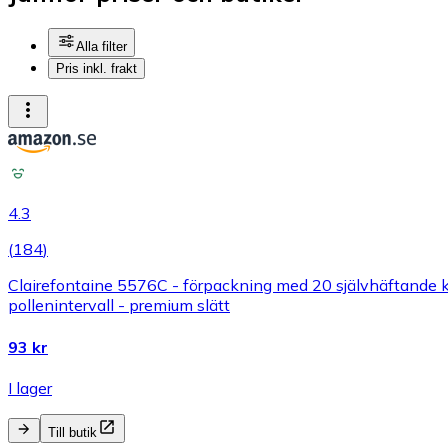
Alla filter
Pris inkl. frakt
4.3
(
184
)
Clairefontaine 5576C - förpackning med 20 självhäftande ku
pollenintervall - premium slätt
93 kr
I lager
Till butik