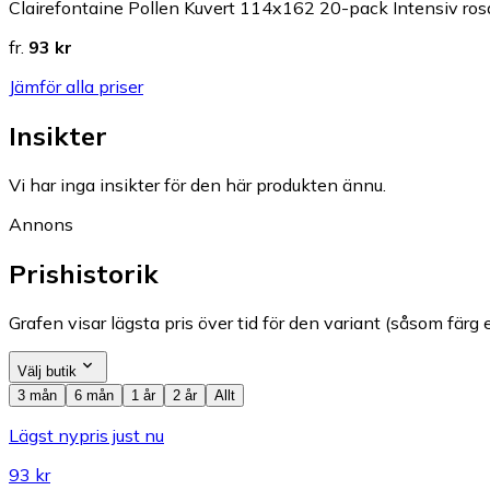
Clairefontaine Pollen Kuvert 114x162 20-pack Intensiv ros
fr.
93 kr
Jämför alla priser
Insikter
Vi har inga insikter för den här produkten ännu.
Annons
Prishistorik
Grafen visar lägsta pris över tid för den variant (såsom färg e
Välj butik
3 mån
6 mån
1 år
2 år
Allt
Lägst nypris just nu
93 kr