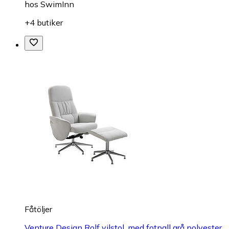
hos
SwimInn
+4 butiker
Fåtöljer
Venture Design Rolf vilstol, med fotpall grå polyester