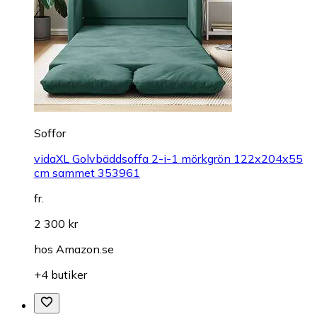
Soffor
vidaXL Golvbäddsoffa 2-i-1 mörkgrön 122x204x55
cm sammet 353961
fr.
2 300 kr
hos
Amazon.se
+4 butiker