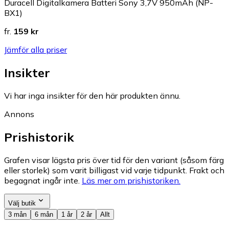
Duracell Digitalkamera Batteri Sony 3,7V 950mAh (NP-
BX1)
fr.
159 kr
Jämför alla priser
Insikter
Vi har inga insikter för den här produkten ännu.
Annons
Prishistorik
Grafen visar lägsta pris över tid för den variant (såsom färg
eller storlek) som varit billigast vid varje tidpunkt. Frakt och
begagnat ingår inte.
Läs mer om prishistoriken.
Välj butik
3 mån
6 mån
1 år
2 år
Allt