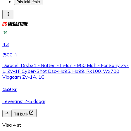
Pris inkl. frakt
4.3
(
500+
)
Duracell Drsbx1 - Batteri - Li-Ion - 950 Mah - För Sony Zv-
1, Zv-1F Cyber-Shot Dsc-Hx95, Hx99, Rx100, Wx700
Vlogcam Zv-1A, 1G
159 kr
Leverans: 2-5 dagar
Till butik
Visa 4 st