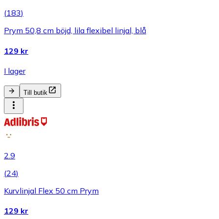
(
183
)
Prym 50,8 cm böjd, lila flexibel linjal, blå
129 kr
I lager
Till butik
2.9
(
24
)
Kurvlinjal Flex 50 cm Prym
129 kr