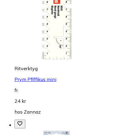
Ritverktyg
Prym Pfiffikus mini
fr.
24 kr
hos
Zannaz