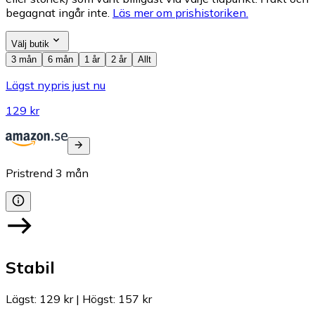
begagnat ingår inte.
Läs mer om prishistoriken.
Välj butik
3 mån
6 mån
1 år
2 år
Allt
Lägst nypris just nu
129 kr
Pristrend
3
mån
Stabil
Lägst
:
129 kr
|
Högst
:
157 kr