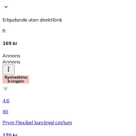
Erbjudande utan direktlänk
fr.
169 kr
Annons
Annons
4.6
(
6
)
Prym Flexibel kurvlinjal cm/tum
170 kr