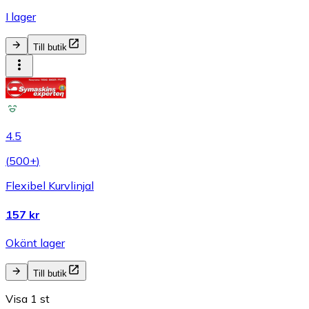
I lager
Till butik
4.5
(
500+
)
Flexibel Kurvlinjal
157 kr
Okänt lager
Till butik
Visa 1 st