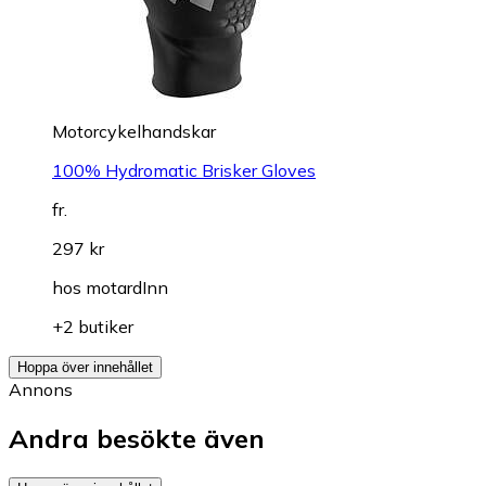
Motorcykelhandskar
100% Hydromatic Brisker Gloves
fr.
297 kr
hos
motardInn
+2 butiker
Hoppa över innehållet
Annons
Andra besökte även