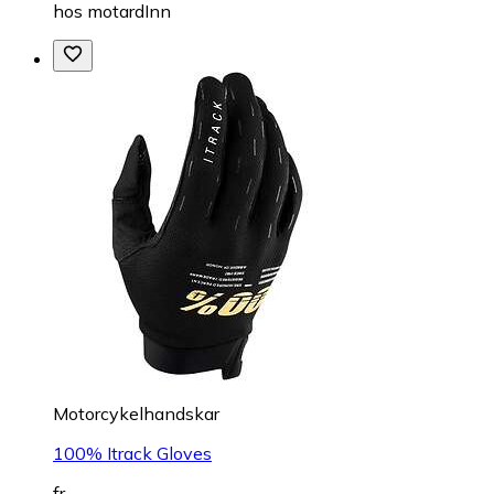
hos
motardInn
Motorcykelhandskar
100% Itrack Gloves
fr.