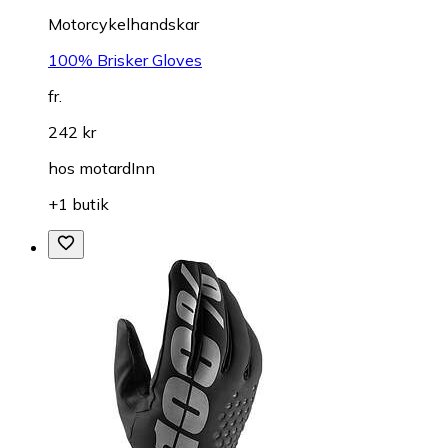
Motorcykelhandskar
100% Brisker Gloves
fr.
242 kr
hos
motardInn
+1 butik