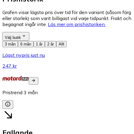
Grafen visar lägsta pris över tid för den variant (såsom färg
eller storlek) som varit billigast vid varje tidpunkt. Frakt och
begagnat ingår inte.
Läs mer om prishistoriken.
Välj butik
3 mån
6 mån
1 år
2 år
Allt
Lägst nypris just nu
247 kr
Pristrend
3
mån
Fallande