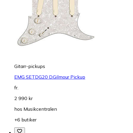
Gitarr-pickups
EMG SETDG20 D.Gilmour Pickup
fr.
2 990 kr
hos
Musikcentralen
+6 butiker