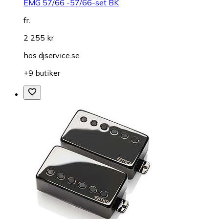
EMG 57/66 -57/66-set BK
fr.
2 255 kr
hos
djservice.se
+9 butiker