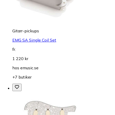
Gitarr-pickups
EMG SA Single Coil Set
fr.
1 220 kr
hos
emusic.se
+7 butiker