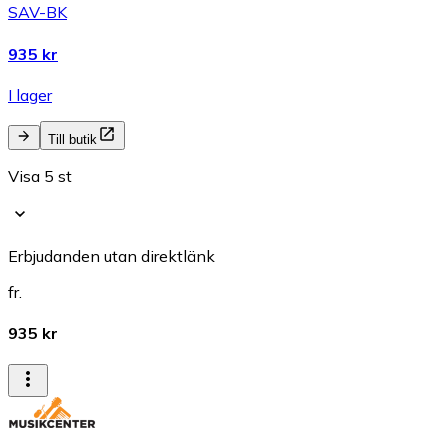
SAV-BK
935 kr
I lager
Till butik
Visa 5 st
Erbjudanden utan direktlänk
fr.
935 kr