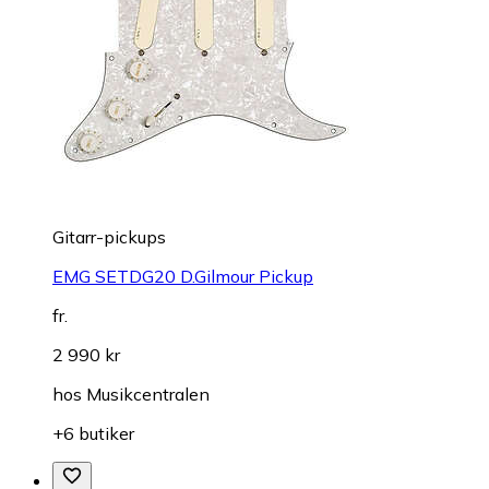
Gitarr-pickups
EMG SETDG20 D.Gilmour Pickup
fr.
2 990 kr
hos
Musikcentralen
+6 butiker