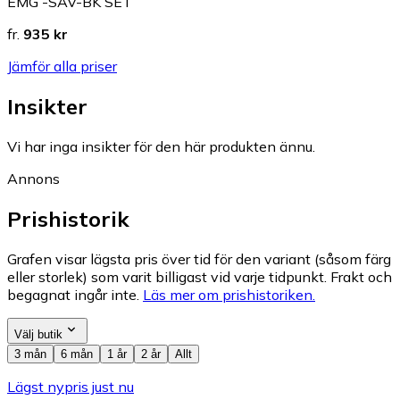
EMG -SAV-BK SET
fr.
935 kr
Jämför alla priser
Insikter
Vi har inga insikter för den här produkten ännu.
Annons
Prishistorik
Grafen visar lägsta pris över tid för den variant (såsom färg
eller storlek) som varit billigast vid varje tidpunkt. Frakt och
begagnat ingår inte.
Läs mer om prishistoriken.
Välj butik
3 mån
6 mån
1 år
2 år
Allt
Lägst nypris just nu