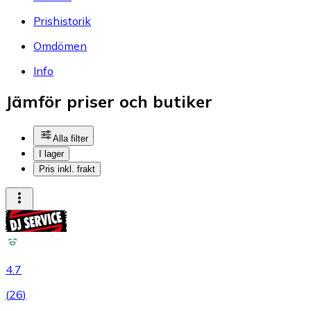
Prishistorik
Omdömen
Info
Jämför priser och butiker
Alla filter
I lager
Pris inkl. frakt
4.7
(
26
)