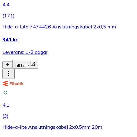
4.4
(
171
)
Hide-a-Lite 7474426 Anslutningskabel 2x0,5 mm
341 kr
Leverans: 1-2 dagar
Till butik
4.1
(
3
)
Hide-a-lite Anslutningskabel 2x0,5mm 20m