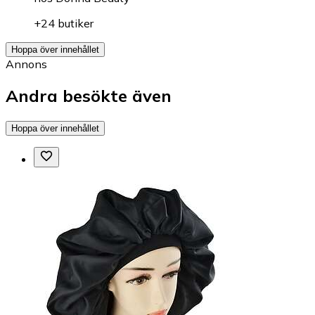
+24 butiker
Hoppa över innehållet
Annons
Andra besökte även
Hoppa över innehållet