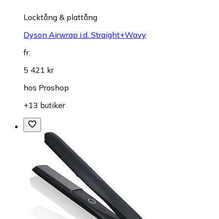
Locktång & plattång
Dyson Airwrap i.d. Straight+Wavy
fr.
5 421 kr
hos
Proshop
+13 butiker