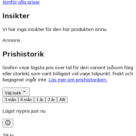
Jämför alla priser
Insikter
Vi har inga insikter för den här produkten ännu.
Annons
Prishistorik
Grafen visar lägsta pris över tid för den variant (såsom färg
eller storlek) som varit billigast vid varje tidpunkt. Frakt och
begagnat ingår inte.
Läs mer om prishistoriken.
Välj butik
3 mån
6 mån
1 år
2 år
Allt
Lägst nypris just nu
79 kr