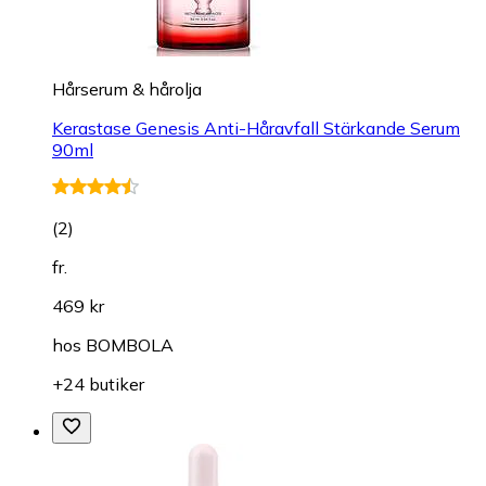
Hårserum & hårolja
Kerastase Genesis Anti-Håravfall Stärkande Serum
90ml
(
2
)
fr.
469 kr
hos
BOMBOLA
+24 butiker