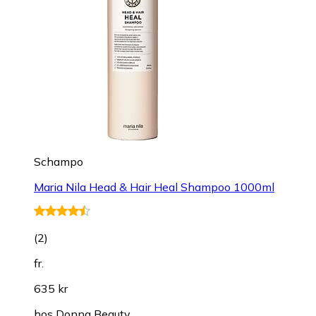
Schampo
Maria Nila Head & Hair Heal Shampoo 1000ml
(
2
)
fr.
635 kr
hos
Donna Beauty