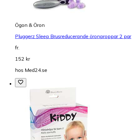
Ögon & Öron
Pluggerz Sleep Brusreducerande öronproppar 2 par
fr.
152 kr
hos
Med24.se