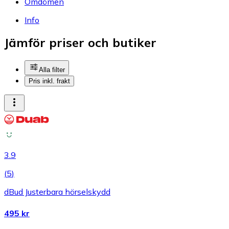
Omdömen
Info
Jämför priser och butiker
Alla filter
Pris inkl. frakt
3.9
(
5
)
dBud Justerbara hörselskydd
495 kr