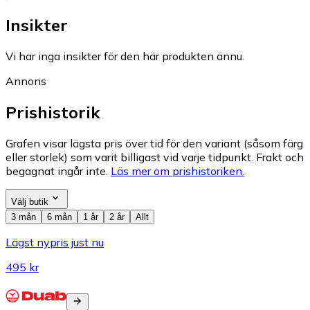
Insikter
Vi har inga insikter för den här produkten ännu.
Annons
Prishistorik
Grafen visar lägsta pris över tid för den variant (såsom färg
eller storlek) som varit billigast vid varje tidpunkt. Frakt och
begagnat ingår inte.
Läs mer om prishistoriken.
Välj butik
3 mån
6 mån
1 år
2 år
Allt
Lägst nypris just nu
495 kr