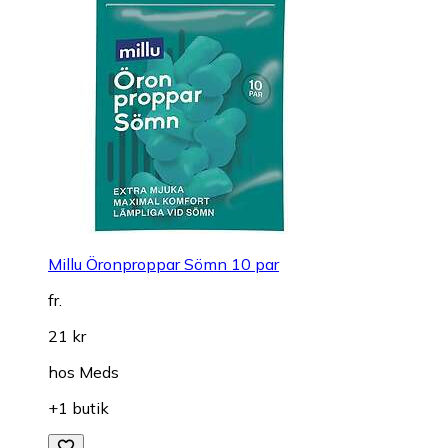
Millu Öronproppar Sömn 10 par
fr.
21 kr
hos
Meds
+1 butik