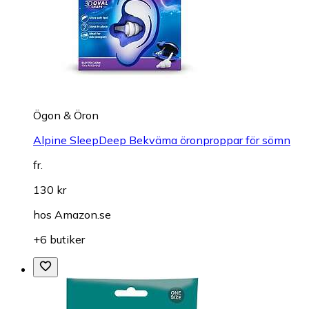
Ögon & Öron
Alpine SleepDeep Bekväma öronproppar för sömn
fr.
130 kr
hos
Amazon.se
+6 butiker