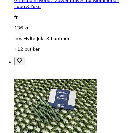
Grimsholm Robot Mower Knives for Mammotion
Luba & Yuka
fr.
136 kr
hos
Hylte Jakt & Lantman
+12 butiker