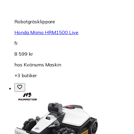
Robotgräsklippare
Honda Miimo HRM1500 Live
fr.
8 599 kr
hos
Kvänums Maskin
+3 butiker