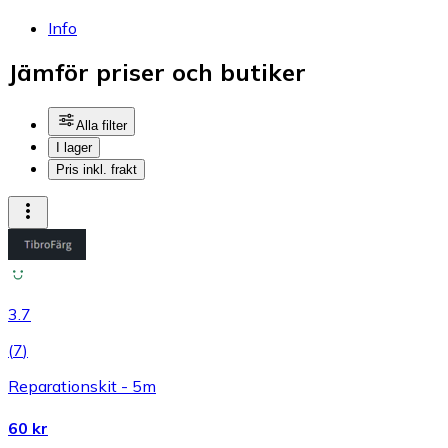
Info
Jämför priser och butiker
Alla filter
I lager
Pris inkl. frakt
3.7
(
7
)
Reparationskit - 5m
60 kr