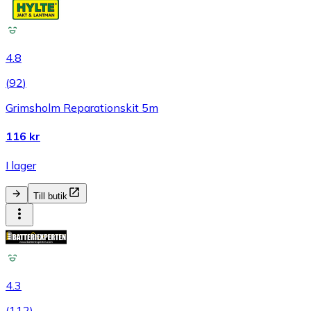
4.8
(
92
)
Grimsholm Reparationskit 5m
116 kr
I lager
Till butik
4.3
(
112
)