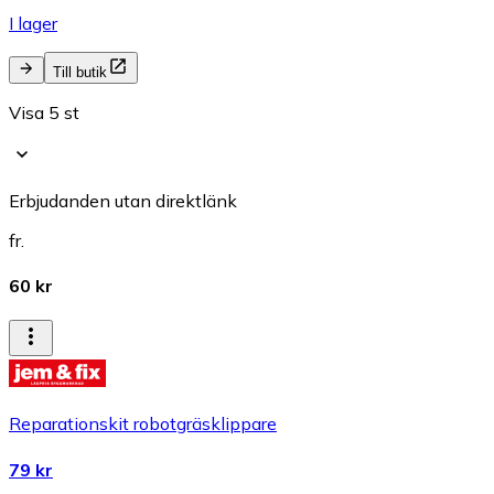
I lager
Till butik
Visa 5 st
Erbjudanden utan direktlänk
fr.
60 kr
Reparationskit robotgräsklippare
79 kr