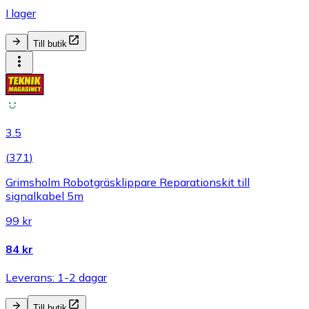
I lager
Till butik
3.5
(
371
)
Grimsholm Robotgräsklippare Reparationskit till
signalkabel 5m
99 kr
84 kr
Leverans: 1-2 dagar
Till butik