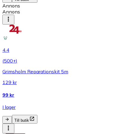
Annons
Annons
4.4
(
500+
)
Grimsholm Reparationskit 5m
129 kr
99 kr
I lager
Till butik