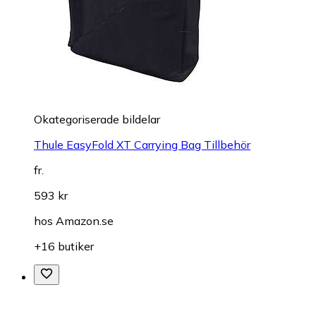
Okategoriserade bildelar
Thule EasyFold XT Carrying Bag Tillbehör
fr.
593 kr
hos
Amazon.se
+16 butiker