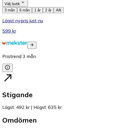
Välj butik
3 mån
6 mån
1 år
2 år
Allt
Lägst nypris just nu
599 kr
Pristrend
3
mån
Stigande
Lägst
:
492 kr
|
Högst
:
635 kr
Omdömen