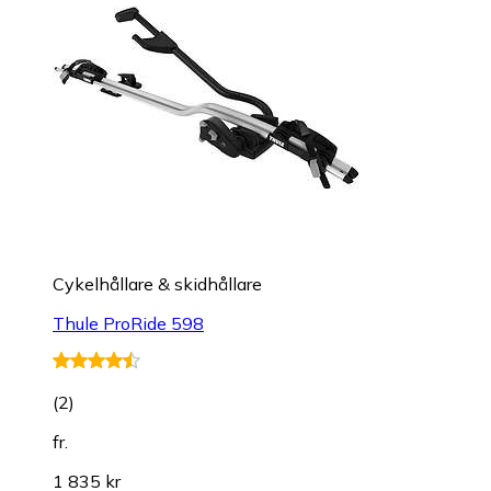
Cykelhållare & skidhållare
Thule ProRide 598
(
2
)
fr.
1 835 kr