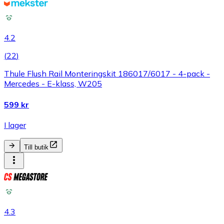
4.2
(
22
)
Thule Flush Rail Monteringskit 186017/6017 - 4-pack -
Mercedes - E-klass, W205
599 kr
I lager
Till butik
4.3