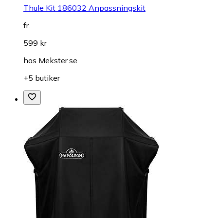
Thule Kit 186032 Anpassningskit
fr.
599 kr
hos
Mekster.se
+5 butiker