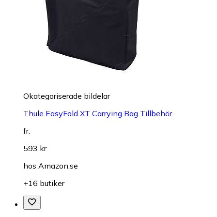
Okategoriserade bildelar
Thule EasyFold XT Carrying Bag Tillbehör
fr.
593 kr
hos
Amazon.se
+16 butiker