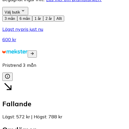
Välj butik
3 mån
6 mån
1 år
2 år
Allt
Lägst nypris just nu
600 kr
Pristrend
3
mån
Fallande
Lägst
:
572 kr
|
Högst
:
788 kr