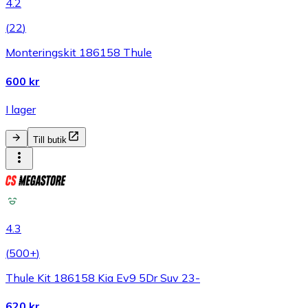
4.2
(
22
)
Monteringskit 186158 Thule
600 kr
I lager
Till butik
4.3
(
500+
)
Thule Kit 186158 Kia Ev9 5Dr Suv 23-
620 kr