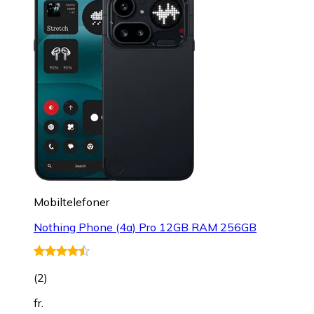
Mobiltelefoner
Nothing Phone (4a) Pro 12GB RAM 256GB
(
2
)
fr.